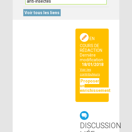
anti-insectes
Voir tous les liens
EN
COURS DE
RÉDACTION
Dernière
modification
:
18/01/2018
Voir les
contributeurs
Proposer
un
enrichissement
DISCUSSION