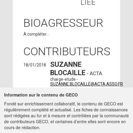
LIÉE
BIOAGRESSEUR
A compléter...
CONTRIBUTEURS
SUZANNE
18/01/2018
BLOCAILLE
- ACTA
charge-etude -
SUZANNE.BLOCAILLE@ACTA.ASSO.FR
PAOLA SALAZAR
Information sur le contenu de GECO
-
30/11/2017
INRAE - UMR AGRONOMIE
Fondé sur enrichissement collaboratif, le contenu de GECO est
- PALAISEAU (91120)
régulièrement complété et actualisé. Les fiches de connaissances
ingenieur -
sont rédigées au fur et à mesure et contrôlées par la communauté
PAOLA.SALAZAR@INRAE.FR
de contributeurs GECO, et certaines d’entre elles sont encore en
cours de rédaction.