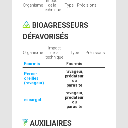
Impact
Organisme
de la
Type
Précisions
technique
BIOAGRESSEURS
DÉFAVORISÉS
Impact
Organisme
de la
Type
Précisions
technique
Fourmis
Fourmis
ravageur,
Perce-
prédateur
oreilles
ou
(ravageur)
parasite
ravageur,
prédateur
escargot
ou
parasite
AUXILIAIRES