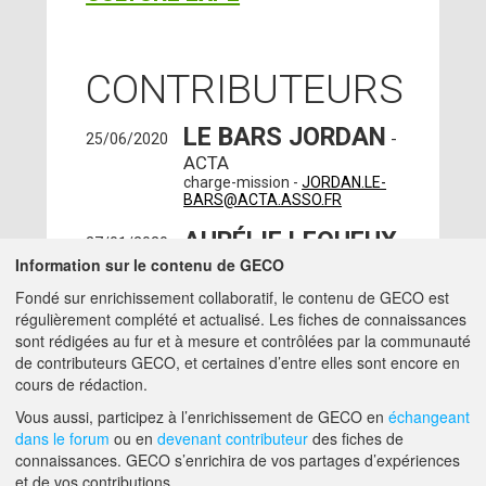
CONTRIBUTEURS
LE BARS JORDAN
-
25/06/2020
ACTA
charge-mission -
JORDAN.LE-
BARS@ACTA.ASSO.FR
AURÉLIE LEQUEUX
27/01/2020
Information sur le contenu de GECO
SAUVAGE
- APCA
Fondé sur enrichissement collaboratif, le contenu de GECO est
DEPHY - PARIS (75008)
régulièrement complété et actualisé. Les fiches de connaissances
charge-mission -
AURELIE.LEQUEUX-
sont rédigées au fur et à mesure et contrôlées par la communauté
SAUVAGE@APCA.CHAMBAGRI.FR
de contributeurs GECO, et certaines d’entre elles sont encore en
cours de rédaction.
A PROPOS DE GECO
AIDE
Vous aussi, participez à l’enrichissement de GECO en
échangeant
dans le forum
ou en
devenant contributeur
des fiches de
connaissances. GECO s’enrichira de vos partages d’expériences
et de vos contributions.
F.A.Q.
NOUS CONTACTER