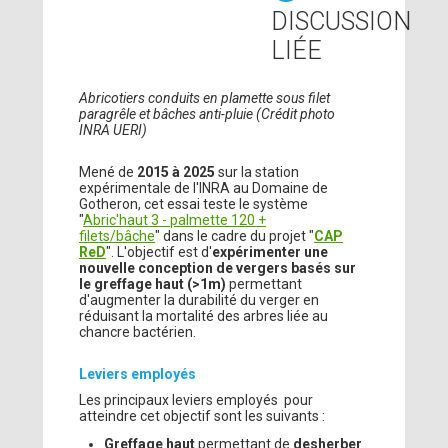
DISCUSSION
LIÉE
Abricotiers conduits en plamette sous filet
paragrêle et bâches anti-pluie (Crédit photo
INRA UERI)
Mené de
2015 à 2025
sur la station
expérimentale de l'INRA au Domaine de
Gotheron, cet essai teste le système
"
Abric'haut 3 - palmette 120 +
filets/bâche
" dans le cadre du projet "
CAP
ReD
". L'objectif est d'
expérimenter une
nouvelle conception de vergers basés sur
le greffage haut (>1m)
permettant
d'augmenter la durabilité du verger en
réduisant la mortalité des arbres liée au
chancre bactérien.
Leviers employés
Les principaux leviers employés pour
atteindre cet objectif sont les suivants :
Greffage haut
permettant de
desherber