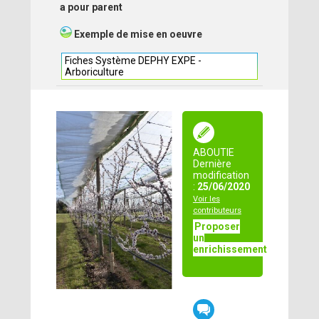
a pour parent
Exemple de mise en oeuvre
Fiches Système DEPHY EXPE -
Arboriculture
ABOUTIE
Dernière
modification
:
25/06/2020
Voir les
contributeurs
Proposer
un
enrichissement