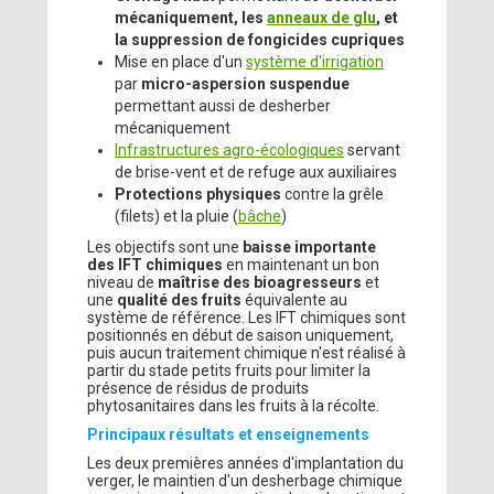
mécaniquement, les
anneaux de glu
, et
la suppression de fongicides cupriques
Mise en place d'un
système d'irrigation
par
micro-aspersion suspendue
permettant aussi de desherber
mécaniquement
Infrastructures agro-écologiques
servant
de brise-vent et de refuge aux auxiliaires
Protections physiques
contre la grêle
(filets) et la pluie (
bâche
)
Les objectifs sont une
baisse importante
des IFT chimiques
en maintenant un bon
niveau de
maîtrise des bioagresseurs
et
une
qualité des fruits
équivalente au
système de référence. Les IFT chimiques sont
positionnés en début de saison uniquement,
puis aucun traitement chimique n'est réalisé à
partir du stade petits fruits pour limiter la
présence de résidus de produits
phytosanitaires dans les fruits à la récolte.
Principaux résultats et enseignements
Les deux premières années d'implantation du
verger, le maintien d'un desherbage chimique