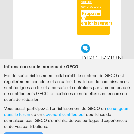
Voir les
contributeurs
Proposer
un
enrichissement
DISCUSSION
LIÉE
Information sur le contenu de GECO
Fondé sur enrichissement collaboratif, le contenu de GECO est
régulièrement complété et actualisé. Les fiches de connaissances
null
sont rédigées au fur et à mesure et contrôlées par la communauté
de contributeurs GECO, et certaines d’entre elles sont encore en
cours de rédaction.
A PROPOS DE GECO
AIDE
Vous aussi, participez à l’enrichissement de GECO en
échangeant
dans le forum
ou en
devenant contributeur
des fiches de
connaissances. GECO s’enrichira de vos partages d’expériences
et de vos contributions.
F.A.Q.
NOUS CONTACTER