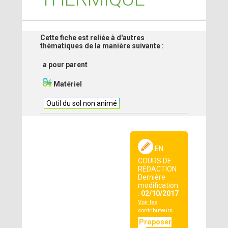
Cette fiche est reliée à d'autres
thématiques de la manière suivante :
a pour parent
Matériel
Outil du sol non animé
EN
COURS DE
RÉDACTION
Dernière
modification
:
02/10/2017
Voir les
contributeurs
Proposer