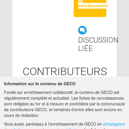
un
enrichissement
DISCUSSION
LIÉE
CONTRIBUTEURS
LOLA LEVEAU
Information sur le contenu de GECO
-
02/10/2017
IRSTEA - CLERMONT-
Fondé sur enrichissement collaboratif, le contenu de GECO est
FERRAND (63000)
régulièrement complété et actualisé. Les fiches de connaissances
ingenieur -
sont rédigées au fur et à mesure et contrôlées par la communauté
LOLA.LEVEAU@IRSTEA.FR
de contributeurs GECO, et certaines d’entre elles sont encore en
cours de rédaction.
A PROPOS DE GECO
AIDE
Vous aussi, participez à l’enrichissement de GECO en
échangeant