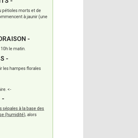
TS -
u pétioles morts et de
 commencent à jaunir (une
LORAISON -
 10h le matin.
S -
ir les hampes florales
ire. <-
 -
les sépales à la base des
use (humidité
), alors