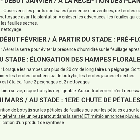
 - DÉBUT JANVIER / À LA RÉCEPTION DES PLAN
 :
Observer si les plants sont sales (présence d’adventices, de feuilles o
 nettoyage avant la plantation = enlever les adventices, les feuilles qui
 les feuilles sèches.
s nettoyage.
 DÉBUT FÉVRIER / À PARTIR DU STADE : PRÉ-F
e
: Aérer la serre pour éviter la présence d’humidité sur le feuillage après
 AU STADE : ÉLONGATION DES HAMPES FLORALE
e
: Lorsque les hampes ont plus de 20 cm de long faire un peignage. Sort
miner les feuilles touchées par le botrytis, les feuilles jaunes et sèches.
s est étalée, faire 2 peignages et 2 nettoyages.
st bien suivie, risque botrytis négligeable. Aucun traitement n’est nécessa
MI MARS / AU STADE : 1ERE CHUTE DE PÉTALES
rition de botrytis sur les pétioles de feuilles puis sur les pétales ou sur 
ion généralisée un peu partout dans la serre) ET météo annoncée pluvie
lication d'un produit de synthèse.