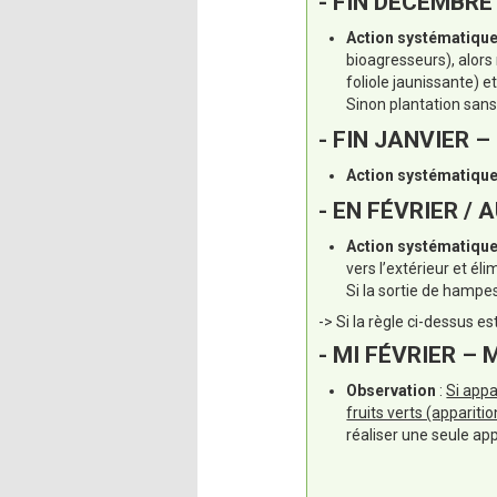
- FIN DÉCEMBRE
Action systématique
bioagresseurs), alors
foliole jaunissante) et
Sinon plantation san
- FIN JANVIER –
Action systématiqu
- EN FÉVRIER /
Action systématiqu
vers l’extérieur et éli
Si la sortie de hampe
-> Si la règle ci-dessus e
- MI FÉVRIER – 
Observation
:
Si appa
fruits verts (apparit
réaliser une seule app