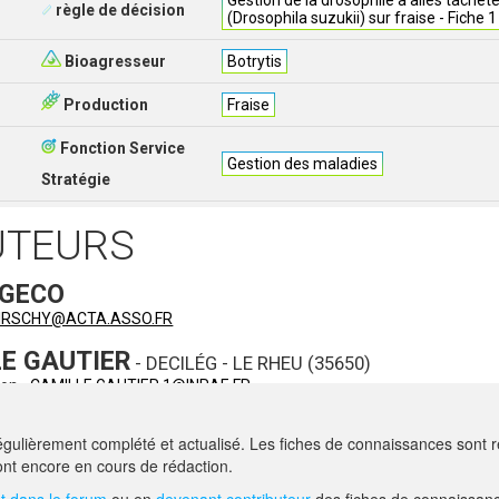
Gestion de la drosophile à ailes tachet
règle de décision
(Drosophila suzukii) sur fraise - Fiche 1
Bioagresseur
Botrytis
Production
Fraise
Fonction Service
Gestion des maladies
Stratégie
UTEURS
 GECO
HIRSCHY@ACTA.ASSO.FR
E GAUTIER
- DECILÉG - LE RHEU (35650)
ion -
CAMILLE.GAUTIER.1@INRAE.FR
E MANSION-VAQUIÉ
- DECILÉG - RENNES (35700)
gulièrement complété et actualisé. Les fiches de connaissances sont ré
ion -
AGATHE.MANSION-VAQUIE@INRAE.FR
nt encore en cours de rédaction.