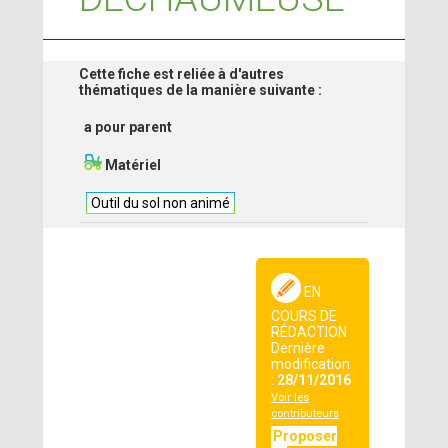
Cette fiche est reliée à d'autres
thématiques de la manière suivante :
a pour parent
Matériel
Outil du sol non animé
EN
COURS DE
RÉDACTION
Dernière
modification
:
28/11/2016
Voir les
contributeurs
Proposer