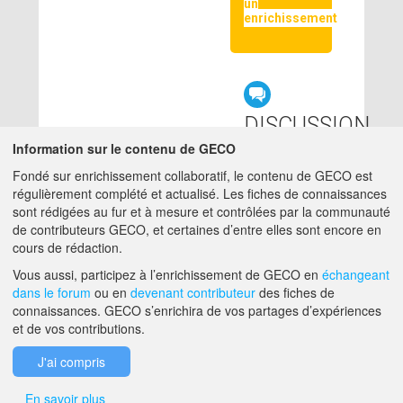
un
enrichissement
DISCUSSION
LIÉE
Information sur le contenu de GECO
Fondé sur enrichissement collaboratif, le contenu de GECO est
régulièrement complété et actualisé. Les fiches de connaissances
null
sont rédigées au fur et à mesure et contrôlées par la communauté
de contributeurs GECO, et certaines d’entre elles sont encore en
cours de rédaction.
A PROPOS DE GECO
AIDE
Vous aussi, participez à l’enrichissement de GECO en
échangeant
dans le forum
ou en
devenant contributeur
des fiches de
connaissances. GECO s’enrichira de vos partages d’expériences
et de vos contributions.
F.A.Q.
NOUS CONTACTER
J'ai compris
MENTIONS LÉGALES
En savoir plus