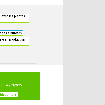
s avec les plantes
èges à nitrates
ture en production
on :
26/01/2024
chissement