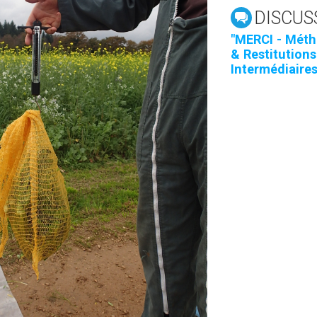
DISCUS
"MERCI - Méth
& Restitutions
Intermédiaires