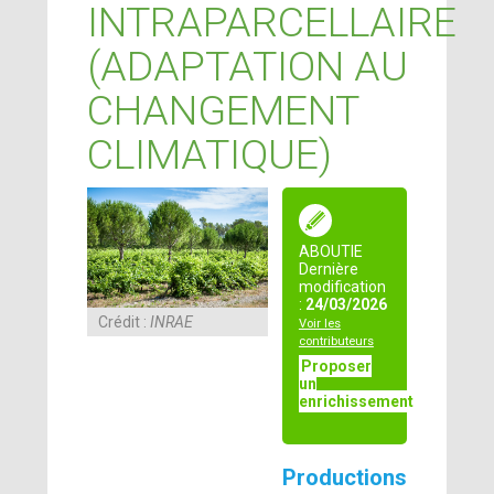
INTRAPARCELLAIRE
(ADAPTATION AU
CHANGEMENT
CLIMATIQUE)
ABOUTIE
Dernière
modification
:
24/03/2026
Crédit :
INRAE
Voir les
contributeurs
Proposer
un
enrichissement
Productions