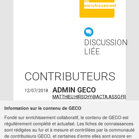
un
enrichissement
DISCUSSION
LIÉE
CONTRIBUTEURS
ADMIN GECO
12/07/2018
MATTHIEU.HIRSCHY@ACTA.ASSO.FR
LOLA LEVEAU
Information sur le contenu de GECO
-
24/08/2017
IRSTEA - CLERMONT-
Fondé sur enrichissement collaboratif, le contenu de GECO est
FERRAND (63000)
régulièrement complété et actualisé. Les fiches de connaissances
ingenieur -
sont rédigées au fur et à mesure et contrôlées par la communauté
LOLA.LEVEAU@IRSTEA.FR
de contributeurs GECO, et certaines d’entre elles sont encore en