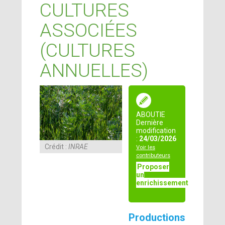
CULTURES
ASSOCIÉES
(CULTURES
ANNUELLES)
ABOUTIE
Dernière
modification
:
24/03/2026
Crédit :
INRAE
Voir les
contributeurs
Proposer
un
enrichissement
Productions