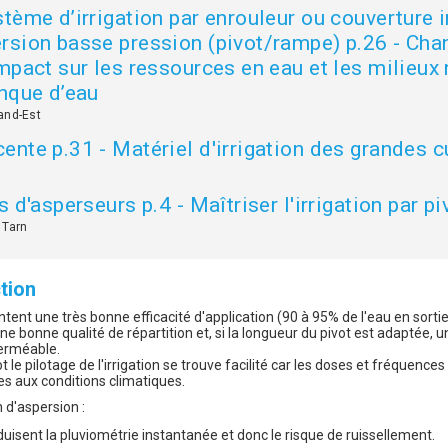
tème d’irrigation par enrouleur ou couverture i
rsion basse pression (pivot/rampe) p.26 - Ch
mpact sur les ressources en eau et les milieux n
anque d’eau
and-Est
nte p.31 - Matériel d'irrigation des grandes c
 d'asperseurs p.4 - Maîtriser l'irrigation par pi
 Tarn
tion
tent une très bonne efficacité d'application (90 à 95% de l'eau en sorti
ne bonne qualité de répartition et, si la longueur du pivot est adaptée, u
perméable.
 le pilotage de l'irrigation se trouve facilité car les doses et fréquenc
es aux conditions climatiques.
 d'aspersion :
isent la pluviométrie instantanée et donc le risque de ruissellement.