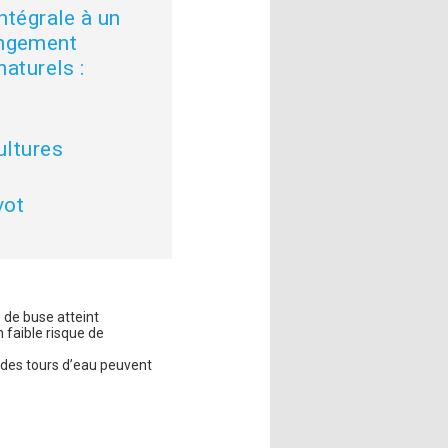
ntégrale à un
angement
aturels :
ultures
vot
e de buse atteint
n faible risque de
es des tours d’eau peuvent