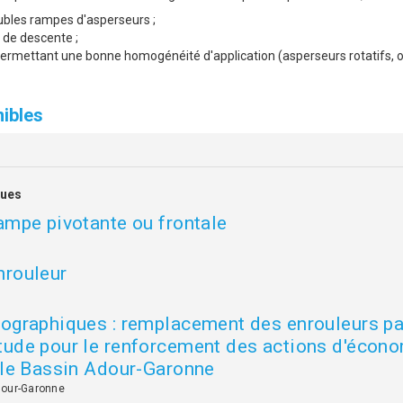
ubles rampes d'asperseurs ;
s de descente ;
ermettant une bonne homogénéité d'application (asperseurs rotatifs, ou
ibles
ques
ampe pivotante ou frontale
nrouleur
iographiques : remplacement des enrouleurs pa
tude pour le renforcement des actions d'écono
s le Bassin Adour-Garonne
dour-Garonne