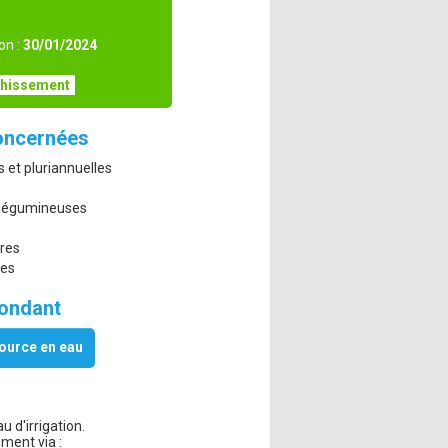
on :
30/01/2024
chissement
oncernées
s et pluriannuelles
 légumineuses
ères
res
pondant
source en eau
u d'irrigation.
ment via :