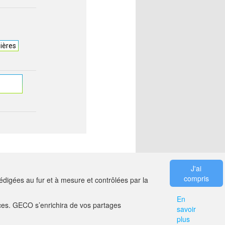
ières
J'ai
compris
digées au fur et à mesure et contrôlées par la
En
es. GECO s’enrichira de vos partages
savoir
ER
MENTIONS LÉGALES
plus