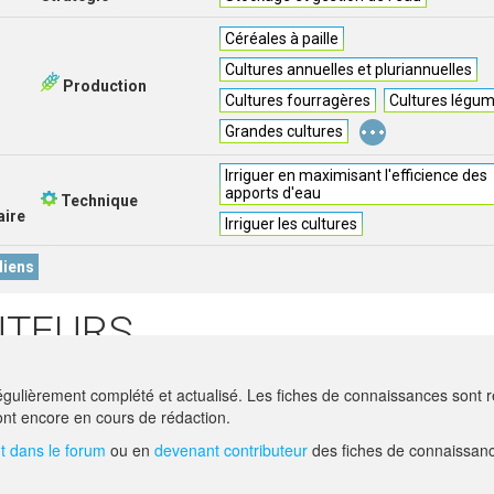
Céréales à paille
Cultures annuelles et pluriannuelles
Production
Cultures fourragères
Cultures légum
...
Grandes cultures
Irriguer en maximisant l'efficience des
apports d'eau
Technique
ire
Irriguer les cultures
liens
UTEURS
ALIANO
- ACTA - PANTIN (93500)
gulièrement complété et actualisé. Les fiches de connaissances sont ré
ion -
ELSA.GALIANO@ACTA.ASSO.FR
nt encore en cours de rédaction.
 dans le forum
ou en
devenant contributeur
des fiches de connaissanc
AIDE
F.A.Q.
NOUS CONTACT