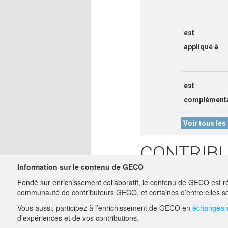
est
appliqué à
est
complémenta
Voir tous les 
CONTRIB
Information sur le contenu de GECO
ELSA G
30/01/2024
Fondé sur enrichissement collaboratif, le contenu de GECO est ré
charge-miss
communauté de contributeurs GECO, et certaines d’entre elles so
Vous aussi, participez à l’enrichissement de GECO en
échangeant
A PROPOS DE GECO
d’expériences et de vos contributions.