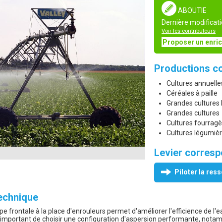
ABOUTIE
Dernière modificati
Voir les contributeurs
Proposer un enri
Productions c
Cultures annuelle
Céréales à paille
Grandes cultures
Grandes cultures
Cultures fourrag
Cultures légumiè
Levier corres
Piloter la res
technique
pe frontale à la place d'enrouleurs permet d'améliorer l'efficience de l'ea
t important de choisir une configuration d'aspersion performante, notam