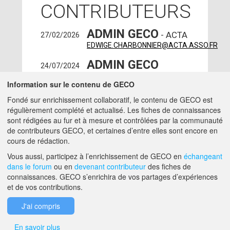
CONTRIBUTEURS
ADMIN GECO
- ACTA
27/02/2026
EDWIGE.CHARBONNIER@ACTA.ASSO.FR
ADMIN GECO
24/07/2024
MATTHIEU.HIRSCHY@ACTA.ASSO.FR
Information sur le contenu de GECO
ELSA GALIANO
-
30/01/2024
Fondé sur enrichissement collaboratif, le contenu de GECO est
ACTA - PANTIN (93500)
régulièrement complété et actualisé. Les fiches de connaissances
charge-mission -
sont rédigées au fur et à mesure et contrôlées par la communauté
ELSA.GALIANO@ACTA.ASSO.FR
de contributeurs GECO, et certaines d’entre elles sont encore en
cours de rédaction.
A PROPOS DE GECO
AIDE
Vous aussi, participez à l’enrichissement de GECO en
échangeant
dans le forum
ou en
devenant contributeur
des fiches de
connaissances. GECO s’enrichira de vos partages d’expériences
et de vos contributions.
F.A.Q.
NOUS CONTACTER
J'ai compris
MENTIONS LÉGALES
En savoir plus