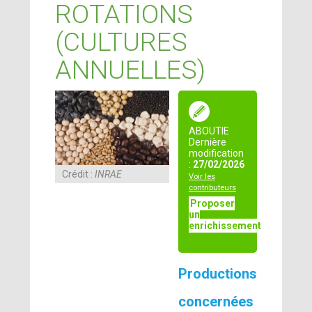
ROTATIONS
(CULTURES
ANNUELLES)
ABOUTIE
Dernière
modification
:
27/02/2026
Crédit :
INRAE
Voir les
contributeurs
Proposer
un
enrichissement
Productions
concernées