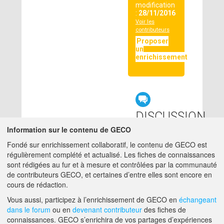
modification
:
28/11/2016
Voir les
contributeurs
Proposer
un
enrichissement
DISCUSSION
LIÉE
Information sur le contenu de GECO
Fondé sur enrichissement collaboratif, le contenu de GECO est
régulièrement complété et actualisé. Les fiches de connaissances
null
sont rédigées au fur et à mesure et contrôlées par la communauté
de contributeurs GECO, et certaines d’entre elles sont encore en
cours de rédaction.
A PROPOS DE GECO
AIDE
Vous aussi, participez à l’enrichissement de GECO en
échangeant
dans le forum
ou en
devenant contributeur
des fiches de
connaissances. GECO s’enrichira de vos partages d’expériences