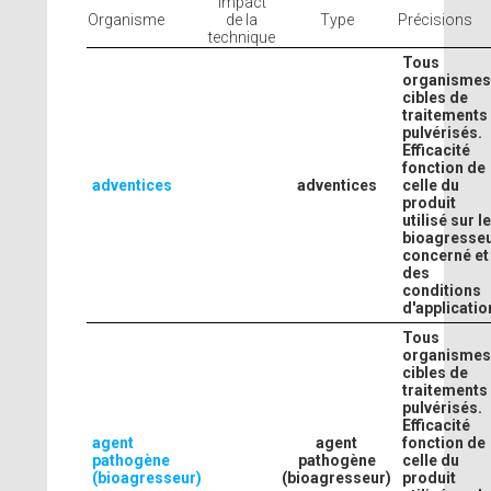
Impact
Organisme
de la
Type
Précisions
technique
Tous
organisme
cibles de
traitements
pulvérisés.
Efficacité
fonction de
adventices
adventices
celle du
produit
utilisé sur l
bioagresse
concerné et
des
conditions
d'applicatio
Tous
organisme
cibles de
traitements
pulvérisés.
Efficacité
agent
agent
fonction de
pathogène
pathogène
celle du
(bioagresseur)
(bioagresseur)
produit