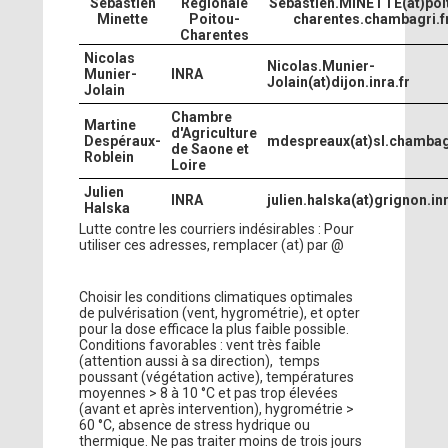
Sébastien
Régionale
Sebastien.MINETTE(at)poi
Minette
Poitou-
charentes.chambagri.f
Charentes
Nicolas
Nicolas.Munier-
Munier-
INRA
Jolain(at)dijon.inra.fr
Jolain
Chambre
Martine
d'Agriculture
Despéraux-
mdespreaux(at)sl.chambagr
de Saone et
Roblein
Loire
Julien
INRA
julien.halska(at)grignon.inr
Halska
Lutte contre les courriers indésirables : Pour
utiliser ces adresses, remplacer (at) par @
Choisir les conditions climatiques optimales
de pulvérisation (vent, hygrométrie), et opter
pour la dose efficace la plus faible possible.
Conditions favorables : vent très faible
(attention aussi à sa direction), temps
poussant (végétation active), températures
moyennes > 8 à 10 °C et pas trop élevées
(avant et après intervention), hygrométrie >
60 °C, absence de stress hydrique ou
thermique. Ne pas traiter moins de trois jours