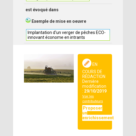
est évoqué dans
Exemple de mise en oeuvre
Implantation d'un verger de pêches ECO-
innovant économe en intrants
EN
COURS DE
RÉDACTION
Dernière
modification
:
29/10/2019
Voir les
contributeurs
Proposer
un
enrichissement