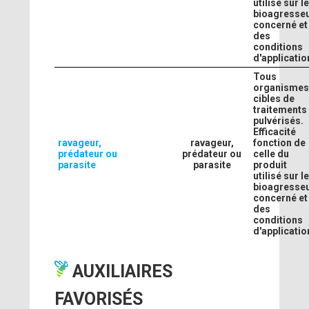
utilisé sur l
bioagresse
concerné et
des
conditions
d'applicatio
Tous
organisme
cibles de
traitements
pulvérisés.
Efficacité
ravageur,
ravageur,
fonction de
prédateur ou
prédateur ou
celle du
parasite
parasite
produit
utilisé sur l
bioagresse
concerné et
des
conditions
d'applicatio
AUXILIAIRES
FAVORISÉS