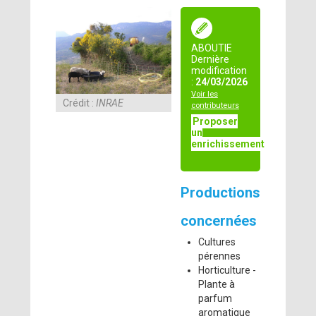
ABOUTIE
Dernière
modification
:
24/03/2026
Voir les
Crédit :
INRAE
contributeurs
Proposer
un
enrichissement
Productions
concernées
Cultures
pérennes
Horticulture -
Plante à
parfum
aromatique