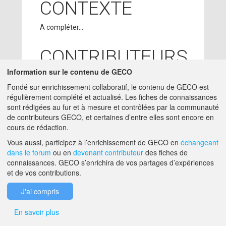
CONTEXTE
A compléter...
CONTRIBUTEURS
Information sur le contenu de GECO
SUZANNE
10/01/2018
Fondé sur enrichissement collaboratif, le contenu de GECO est
BLOCAILLE
- ACTA
régulièrement complété et actualisé. Les fiches de connaissances
charge-etude -
sont rédigées au fur et à mesure et contrôlées par la communauté
SUZANNE.BLOCAILLE@ACTA.ASSO.FR
de contributeurs GECO, et certaines d’entre elles sont encore en
cours de rédaction.
A PROPOS DE GECO
AIDE
Vous aussi, participez à l’enrichissement de GECO en
échangeant
dans le forum
ou en
devenant contributeur
des fiches de
connaissances. GECO s’enrichira de vos partages d’expériences
et de vos contributions.
F.A.Q.
NOUS CONTACTER
J'ai compris
MENTIONS LÉGALES
En savoir plus