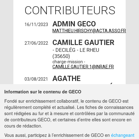
CONTRIBUTEURS
ADMIN GECO
16/11/2023
MATTHIEU.HIRSCHY@ACTA.ASSO.FR
CAMILLE GAUTIER
27/06/2022
- DECILÉG - LE RHEU
(35650)
charge-mission -
CAMILLE.GAUTIER.1@INRAE.FR
AGATHE
03/08/2021
MANSION-VAQUIÉ
Information sur le contenu de GECO
- DECILÉG - RENNES
Fondé sur enrichissement collaboratif, le contenu de GECO est
(35700)
régulièrement complété et actualisé. Les fiches de connaissances
charge-mission -
AGATHE.MANSION-
sont rédigées au fur et à mesure et contrôlées par la communauté
VAQUIE@INRAE.FR
de contributeurs GECO, et certaines d’entre elles sont encore en
cours de rédaction.
A PROPOS DE GECO
AIDE
Vous aussi, participez à l’enrichissement de GECO en
échangeant