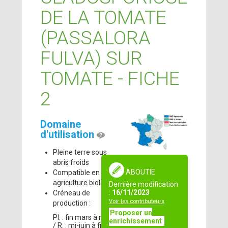
DE LA TOMATE
(PASSALORA
FULVA) SUR
TOMATE - FICHE
2
Domaine
d'utilisation
Pleine terre sous
abris froids
ABOUTIE
Compatible en
agriculture biologique
Dernière modification
:
16/11/2023
Créneau de
Voir les contributeurs
production :
Proposer un
Pl. : fin mars à mi-avr.
enrichissement
/ R. : mi-juin à fin oct.