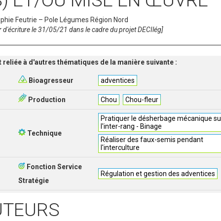
) ET/OU MISE EN ŒUVRE
Sophie Feutrie – Pole Légumes Région Nord
ier d'écriture le 31/05/21 dans le cadre du projet DECIlég]
t reliée à d'autres thématiques de la manière suivante :
Bioagresseur
adventices
Production
Chou
Chou-fleur
Pratiquer le désherbage mécanique su
l'inter-rang - Binage
Technique
Réaliser des faux-semis pendant
l'interculture
Fonction Service
Régulation et gestion des adventices
Stratégie
UTEURS