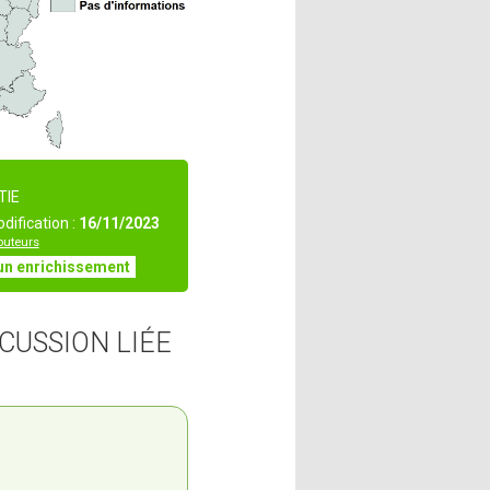
TIE
dification :
16/11/2023
ibuteurs
un enrichissement
CUSSION LIÉE