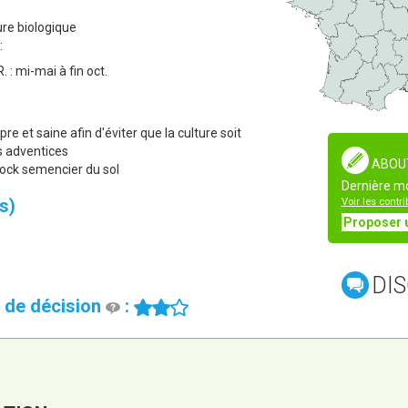
ure biologique
:
 R. : mi-mai à fin oct.
re et saine afin d'éviter que la culture soit
es adventices
ABOU
ock semencier du sol
Dernière mo
s)
Voir les contr
Proposer 
DIS
le de décision
: