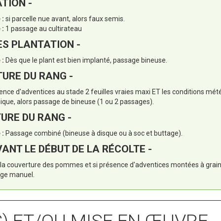
TION -
 :
si parcelle nue avant, alors faux semis.
 :
1 passage au cultirateau
ÈS PLANTATION -
 :
Dès que le plant est bien implanté, passage bineuse.
URE DU RANG -
ence d'adventices au stade 2 feuilles vraies maxi ET les conditions mé
que, alors passage de bineuse (1 ou 2 passages).
URE DU RANG -
 :
Passage combiné (bineuse à disque ou à soc et buttage).
VANT LE DÉBUT DE LA RÉCOLTE -
e la couverture des pommes et si présence d'adventices montées à grai
age manuel.