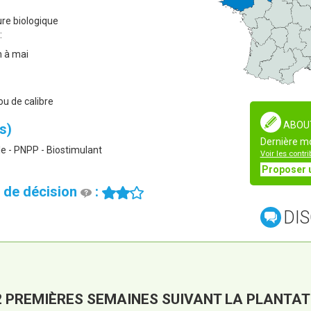
ure biologique
:
in à mai
ou de calibre
ABOU
s)
Dernière mo
ôle - PNPP - Biostimulant
Voir les contr
Proposer 
le de décision
:
DIS
2 PREMIÈRES SEMAINES SUIVANT LA PLANTAT