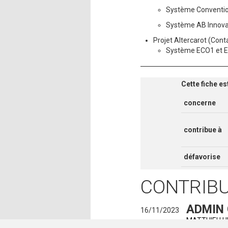
Système Convention
Système AB Innovan
Projet Altercarot (Conta
Système ECO1 et E
Cette fiche es
concerne
contribue à
défavorise
CONTRIB
ADMIN
16/11/2023
MATTHIEU.