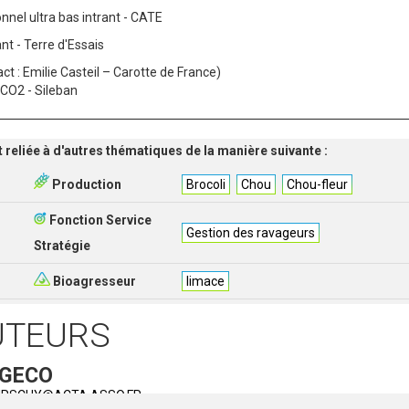
nel ultra bas intrant - CATE
t - Terre d'Essais
ct : Emilie Casteil – Carotte de France)
CO2 - Sileban
t reliée à d'autres thématiques de la manière suivante :
Production
Brocoli
Chou
Chou-fleur
Fonction Service
Gestion des ravageurs
Stratégie
Bioagresseur
limace
UTEURS
 GECO
HIRSCHY@ACTA.ASSO.FR