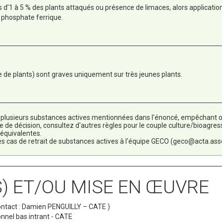
us d’1 à 5 % des plants attaqués ou présence de limaces, alors applicatio
 phosphate ferrique.
de plants) sont graves uniquement sur très jeunes plants.
u plusieurs substances actives mentionnées dans l'énoncé, empêchant ou
le de décision, consultez d'autres règles pour le couple culture/bioagre
 équivalentes.
es cas de retrait de substances actives à l'équipe GECO (geco@acta.asso
) ET/OU MISE EN ŒUVRE
ontact : Damien PENGUILLY – CATE )
nel bas intrant - CATE