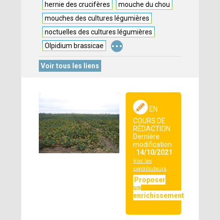
hernie des crucifères
mouche du chou
mouches des cultures légumières
noctuelles des cultures légumières
...
Olpidium brassicae
Voir tous les liens
EN
COURS DE
RÉDACTION
Dernière
modification
:
14/10/2021
Voir les
contributeurs
Proposer
un
enrichissement