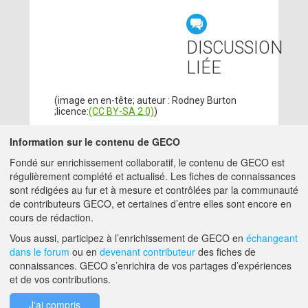
DISCUSSION
LIÉE
(image en en-tête; auteur : Rodney Burton
;licence:
(CC BY-SA 2.0)
)
Information sur le contenu de GECO
CONTRIBUTEURS
Fondé sur enrichissement collaboratif, le contenu de GECO est
régulièrement complété et actualisé. Les fiches de connaissances
ADMIN GECO
14/10/2021
sont rédigées au fur et à mesure et contrôlées par la communauté
MATTHIEU.HIRSCHY@ACTA.ASSO.FR
de contributeurs GECO, et certaines d’entre elles sont encore en
cours de rédaction.
A PROPOS DE GECO
AIDE
Vous aussi, participez à l’enrichissement de GECO en
échangeant
dans le forum
ou en
devenant contributeur
des fiches de
connaissances. GECO s’enrichira de vos partages d’expériences
et de vos contributions.
F.A.Q.
NOUS CONTACTER
J'ai compris