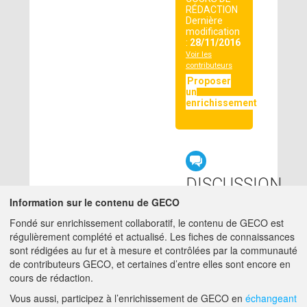
RÉDACTION
Dernière
modification
:
28/11/2016
Voir les
contributeurs
Proposer
un
enrichissement
DISCUSSION
LIÉE
Information sur le contenu de GECO
Fondé sur enrichissement collaboratif, le contenu de GECO est
régulièrement complété et actualisé. Les fiches de connaissances
null
sont rédigées au fur et à mesure et contrôlées par la communauté
de contributeurs GECO, et certaines d’entre elles sont encore en
cours de rédaction.
A PROPOS DE GECO
AIDE
Vous aussi, participez à l’enrichissement de GECO en
échangeant