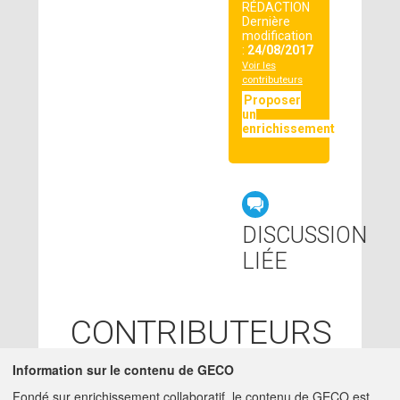
RÉDACTION
Dernière
modification
:
24/08/2017
Voir les
contributeurs
Proposer
un
enrichissement
DISCUSSION
LIÉE
CONTRIBUTEURS
LOLA LEVEAU
Information sur le contenu de GECO
-
24/08/2017
IRSTEA - CLERMONT-
Fondé sur enrichissement collaboratif, le contenu de GECO est