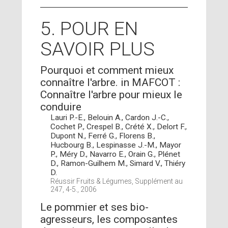
5. POUR EN
SAVOIR PLUS
Pourquoi et comment mieux
connaître l'arbre. in MAFCOT :
Connaître l'arbre pour mieux le
conduire
Lauri P.-E., Belouin A., Cardon J.-C.,
Cochet P., Crespel B., Crété X., Delort F.,
Dupont N., Ferré G., Florens B.,
Hucbourg B., Lespinasse J.-M., Mayor
P., Méry D., Navarro E., Orain G., Plénet
D., Ramon-Guilhem M., Simard V., Thiéry
D.
Réussir Fruits & Légumes, Supplément au
247, 4-5., 2006
Le pommier et ses bio-
agresseurs, les composantes