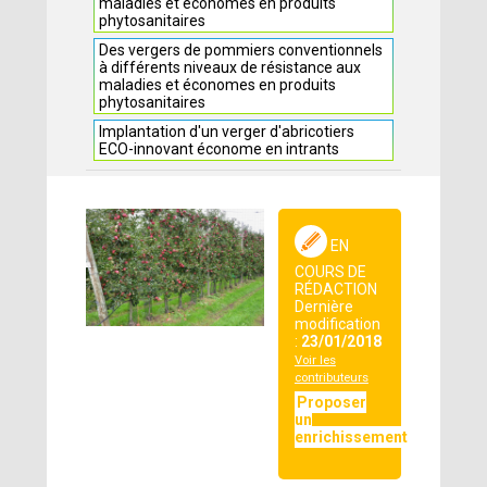
maladies et économes en produits
phytosanitaires
Des vergers de pommiers conventionnels
à différents niveaux de résistance aux
maladies et économes en produits
phytosanitaires
Implantation d'un verger d'abricotiers
ECO-innovant économe en intrants
EN
COURS DE
RÉDACTION
Dernière
modification
:
23/01/2018
Voir les
contributeurs
Proposer
un
enrichissement