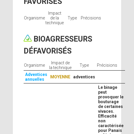
FAVORISÉS
Impact
Organisme
de la
Type
Précisions
technique
BIOAGRESSEURS
DÉFAVORISÉS
Impact de
Organisme
Type
Précisions
la technique
Adventices
MOYENNE
adventices
annuelles
Le binage
peut
provoquer le
bouturage
de certaines
vivaces.
Efficacité
non
caractérisée
pour Panais