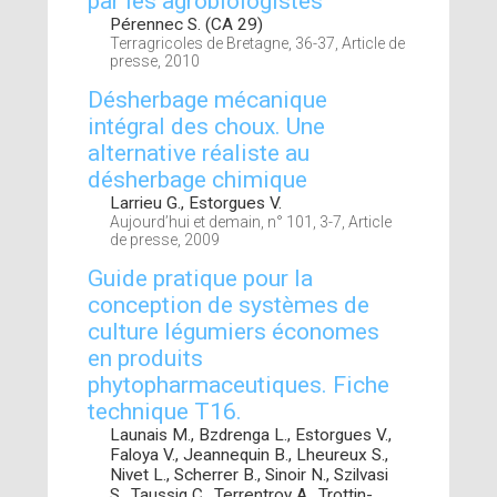
par les agrobiologistes
Pérennec S. (CA 29)
Terragricoles de Bretagne, 36-37, Article de
presse, 2010
Désherbage mécanique
intégral des choux. Une
alternative réaliste au
désherbage chimique
Larrieu G., Estorgues V.
Aujourd’hui et demain, n° 101, 3-7, Article
de presse, 2009
Guide pratique pour la
conception de systèmes de
culture légumiers économes
en produits
phytopharmaceutiques. Fiche
technique T16.
Launais M., Bzdrenga L., Estorgues V.,
Faloya V., Jeannequin B., Lheureux S.,
Nivet L., Scherrer B., Sinoir N., Szilvasi
S., Taussig C., Terrentroy A., Trottin-