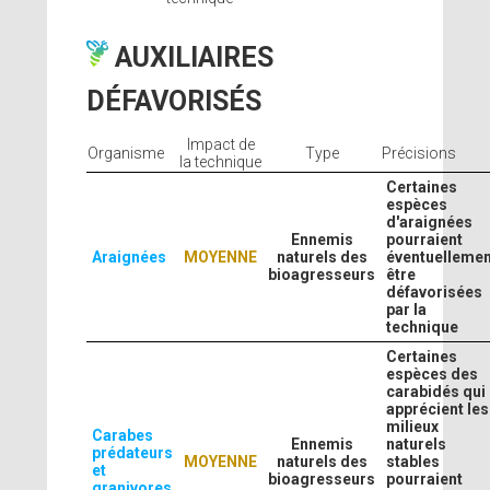
AUXILIAIRES
DÉFAVORISÉS
Impact de
Organisme
Type
Précisions
la technique
Certaines
espèces
d'araignées
Ennemis
pourraient
Araignées
MOYENNE
naturels des
éventuellemen
bioagresseurs
être
défavorisées
par la
technique
Certaines
espèces des
carabidés qui
apprécient les
milieux
Carabes
Ennemis
naturels
prédateurs
MOYENNE
naturels des
stables
et
bioagresseurs
pourraient
granivores