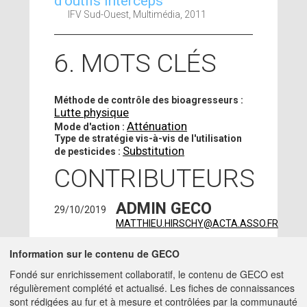
d'outils interceps
IFV Sud-Ouest, Multimédia, 2011
6. MOTS CLÉS
Méthode de contrôle des bioagresseurs :
Lutte physique
Atténuation
Mode d'action :
Type de stratégie vis-à-vis de l'utilisation
Substitution
de pesticides :
CONTRIBUTEURS
ADMIN GECO
29/10/2019
MATTHIEU.HIRSCHY@ACTA.ASSO.FR
GAVIGLIO
20/03/2019
Information sur le contenu de GECO
CHRISTOPHE
- IFV -
Fondé sur enrichissement collaboratif, le contenu de GECO est
BRAMES AIGUES (81310)
régulièrement complété et actualisé. Les fiches de connaissances
ingenieur -
sont rédigées au fur et à mesure et contrôlées par la communauté