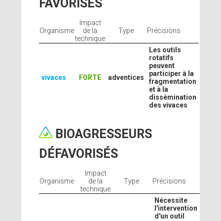
FAVORISÉS
Impact
Organisme
de la
Type
Précisions
technique
Les outils
rotatifs
peuvent
participer à la
vivaces
FORTE
adventices
fragmentation
et à la
dissémination
des vivaces
BIOAGRESSEURS
DÉFAVORISÉS
Impact
Organisme
de la
Type
Précisions
technique
Nécessite
l'intervention
d'un outil