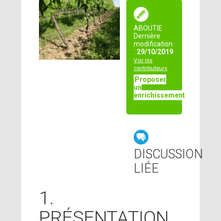
ABOUTIE
Dernière
modification
:
29/10/2019
Voir les
contributeurs
Proposer
un
enrichissement
DISCUSSION
LIÉE
1.
PRÉSENTATION