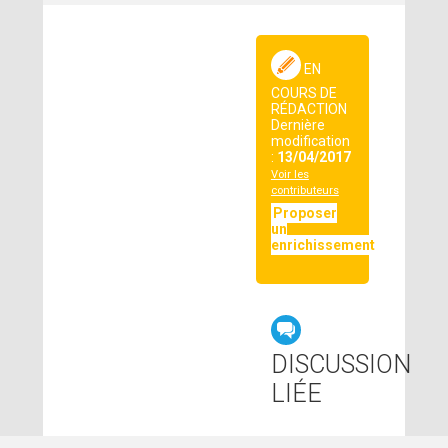
EN
COURS DE
RÉDACTION
Dernière
modification
:
13/04/2017
Voir les
contributeurs
Proposer
un
enrichissement
DISCUSSION
LIÉE