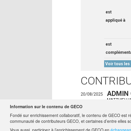
est
appliqué à
est
complémenta
Voir tous les 
CONTRIB
ADMIN
20/08/2025
MATTHIEU.
Information sur le contenu de GECO
ELSA G
30/01/2024
Fondé sur enrichissement collaboratif, le contenu de GECO est ré
charge-miss
communauté de contributeurs GECO, et certaines d’entre elles so
Vous aussi, participez à l’enrichissement de GECO en
échangeant