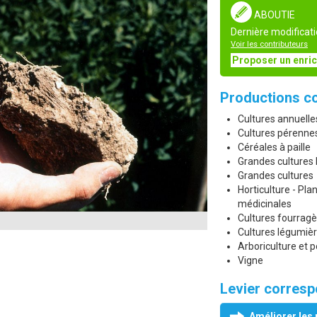
ABOUTIE
Dernière modificati
Voir les contributeurs
Proposer un enri
Productions c
Cultures annuelle
Cultures pérenne
Céréales à paille
Grandes cultures
Grandes cultures
Horticulture - Pl
médicinales
Cultures fourrag
Cultures légumiè
Arboriculture et pe
Vigne
Levier corres
Améliorer les 