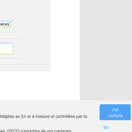
ières
J'ai
compris
digées au fur et à mesure et contrôlées par la
En
es. GECO s’enrichira de vos partages