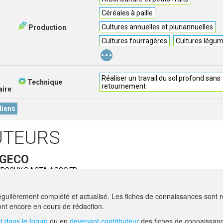
Céréales à paille
Cultures annuelles et pluriannuelles
Production
Cultures fourragères
Cultures légum
...
Réaliser un travail du sol profond sans
Technique
retournement
ire
liens
UTEURS
 GECO
HIRSCHY@ACTA.ASSO.FR
ALIANO
- ACTA - PANTIN (93500)
gulièrement complété et actualisé. Les fiches de connaissances sont ré
ion -
ELSA.GALIANO@ACTA.ASSO.FR
nt encore en cours de rédaction.
 dans le forum
ou en
devenant contributeur
des fiches de connaissanc