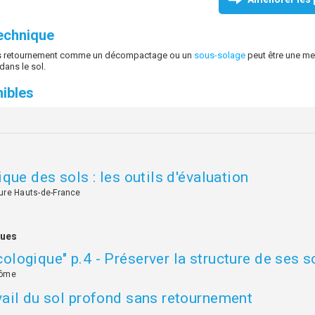
technique
ans retournement comme un décompactage ou un
sous-solage
peut être une me
 dans le sol.
ibles
ique des sols : les outils d'évaluation
ure Hauts-de-France
ques
ologique" p.4 - Préserver la structure de ses s
rôme
vail du sol profond sans retournement