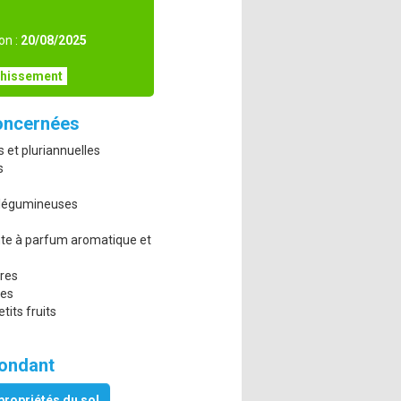
on :
20/08/2025
chissement
oncernées
s et pluriannuelles
s
 légumineuses
ante à parfum aromatique et
ères
res
tits fruits
pondant
propriétés du sol