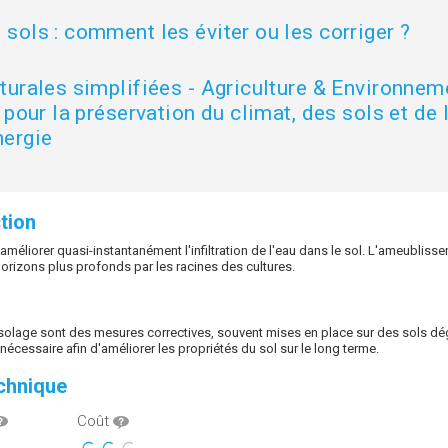
ols : comment les éviter ou les corriger ?
urales simplifiées - Agriculture & Environneme
pour la préservation du climat, des sols et de l'
nergie
tion
méliorer quasi-instantanément l'infiltration de l'eau dans le sol. L'ameubliss
horizons plus profonds par les racines des cultures.
olage sont des mesures correctives, souvent mises en place sur des sols dé
écessaire afin d'améliorer les propriétés du sol sur le long terme.
echnique
Coût