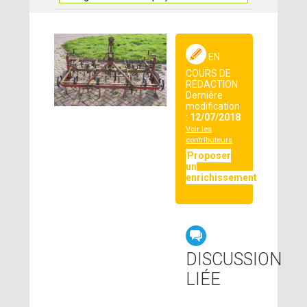
EN
COURS DE
RÉDACTION
Dernière
modification
:
12/07/2018
Voir les
contributeurs
Proposer
un
enrichissement
DISCUSSION
LIÉE