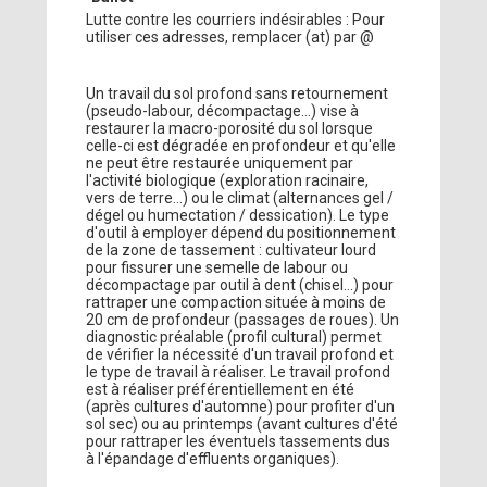
Lutte contre les courriers indésirables : Pour
utiliser ces adresses, remplacer (at) par @
Un travail du sol profond sans retournement
(pseudo-labour, décompactage…) vise à
restaurer la macro-porosité du sol lorsque
celle-ci est dégradée en profondeur et qu'elle
ne peut être restaurée uniquement par
l'activité biologique (exploration racinaire,
vers de terre...) ou le climat (alternances gel /
dégel ou humectation / dessication). Le type
d'outil à employer dépend du positionnement
de la zone de tassement : cultivateur lourd
pour fissurer une semelle de labour ou
décompactage par outil à dent (chisel...) pour
rattraper une compaction située à moins de
20 cm de profondeur (passages de roues). Un
diagnostic préalable (profil cultural) permet
de vérifier la nécessité d'un travail profond et
le type de travail à réaliser. Le travail profond
est à réaliser préférentiellement en été
(après cultures d'automne) pour profiter d'un
sol sec) ou au printemps (avant cultures d'été
pour rattraper les éventuels tassements dus
à l'épandage d'effluents organiques).