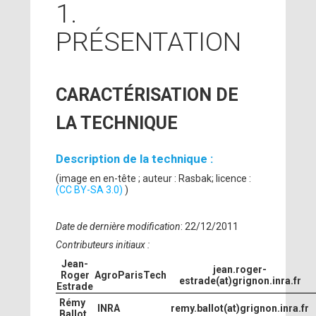
1.
PRÉSENTATION
CARACTÉRISATION DE
LA TECHNIQUE
Description de la technique :
(image en en-tête ; auteur : Rasbak; licence :
(CC BY-SA 3.0)
)
Date de dernière modification
: 22/12/2011
Contributeurs initiaux :
Jean-
jean.roger-
Roger
AgroParisTech
estrade(at)grignon.inra.fr
Estrade
Rémy
INRA
remy.ballot(at)grignon.inra.fr
Ballot