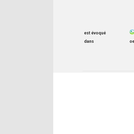
est évoqué
dans
o