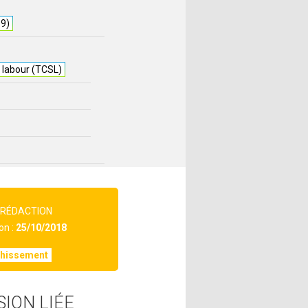
89)
s labour (TCSL)
 RÉDACTION
on :
25/10/2018
chissement
SION LIÉE