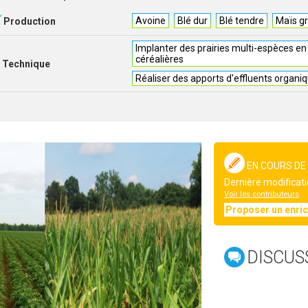
Avoine
Blé dur
Blé tendre
Maïs gr
Production
Implanter des prairies multi-espèces en
céréalières
Technique
Réaliser des apports d'effluents organi
EN COURS DE
Dernière modificati
Voir les contributeurs
Proposer un enri
DISCUS