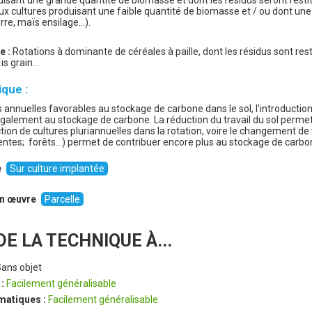
) aux cultures produisant une faible quantité de biomasse et / ou dont une
re, maïs ensilage...).
e :
Rotations à dominante de céréales à paille, dont les résidus sont res
ïs grain…
ique :
annuelles favorables au stockage de carbone dans le sol, l'introduction
également au stockage de carbone. La réduction du travail du sol permet
ction de cultures pluriannuelles dans la rotation, voire le changement de
tes; forêts...) permet de contribuer encore plus au stockage de carbon
e
Sur culture implantée
 en œuvre
Parcelle
E LA TECHNIQUE À...
Sans objet
 :
Facilement généralisable
imatiques :
Facilement généralisable