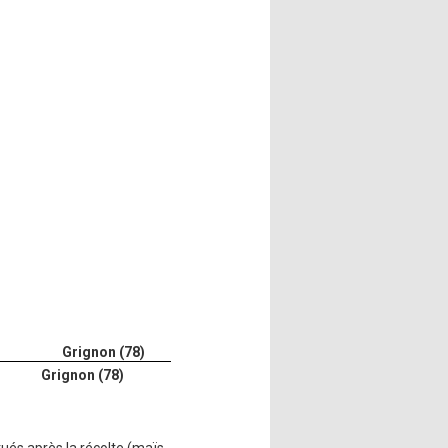
Grignon (78)
Grignon (78)
tués après la récolte (maïs