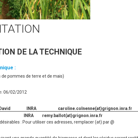
NTATION
ION DE LA TECHNIQUE
nique :
s de pommes de terre et de mais)
n
: 06/02/2012
David
INRA
caroline.colnenne(at)grignon.inra.fr
INRA
remy.ballot(at)grignon.inra.fr
ndésirables : Pour utiliser ces adresses, remplacer (at) par @
oduisant une grande quantité de biomasse et dont les résidus seront resti