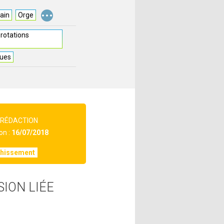
...
ain
Orge
 rotations
ques
 RÉDACTION
on :
16/07/2018
chissement
SION LIÉE