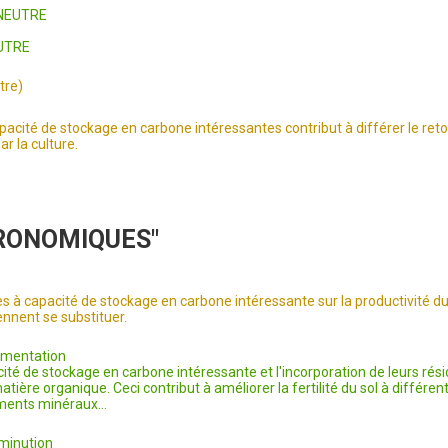
: NEUTRE
EUTRE
tre)
capacité de stockage en carbone intéressantes contribut à différer le re
r la culture.
GRONOMIQUES"
res à capacité de stockage en carbone intéressante sur la productivité
ennent se substituer.
gmentation
cité de stockage en carbone intéressante et l'incorporation de leurs rés
ère organique. Ceci contribut à améliorer la fertilité du sol à différents 
ements minéraux...
iminution