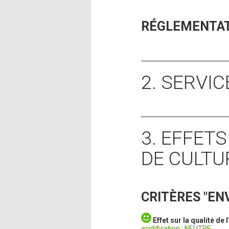
RÉGLEMENTA
2. SERVI
3. EFFET
DE CULTU
CRITÈRES "E
Effet sur la qualité de l
acidification : NEUTRE