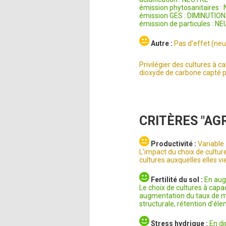
émission phytosanitaires 
émission GES : DIMINUTION
émission de particules : N
Autre :
Pas d'effet (neu
Privilégier des cultures à 
dioxyde de carbone capté pa
CRITÈRES "A
Productivité :
Variable
L'impact du choix de cultu
cultures auxquelles elles vi
Fertilité du sol :
En au
Le choix de cultures à capa
augmentation du taux de mati
structurale, rétention d'él
Stress hydrique :
En d