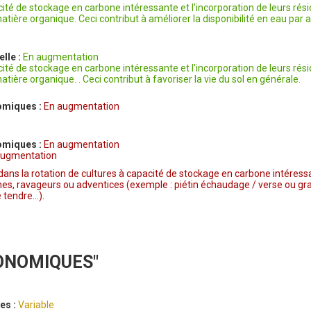
cité de stockage en carbone intéressante et l'incorporation de leurs rés
ière organique. Ceci contribut à améliorer la disponibilité en eau par
elle :
En augmentation
cité de stockage en carbone intéressante et l'incorporation de leurs rés
ière organique. . Ceci contribut à favoriser la vie du sol en générale.
omiques :
En augmentation
omiques :
En augmentation
 Augmentation
dans la rotation de cultures à capacité de stockage en carbone intéress
nes, ravageurs ou adventices (exemple : piétin échaudage / verse ou 
tendre...).
ONOMIQUES"
es :
Variable