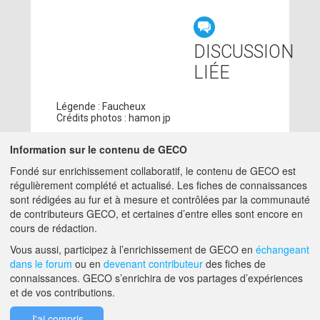
DISCUSSION
LIÉE
Légende : Faucheux
Crédits photos : hamon jp
Information sur le contenu de GECO
CONTRIBUTEURS
Fondé sur enrichissement collaboratif, le contenu de GECO est
régulièrement complété et actualisé. Les fiches de connaissances
ADMIN GECO
18/05/2018
sont rédigées au fur et à mesure et contrôlées par la communauté
MATTHIEU.HIRSCHY@ACTA.ASSO.FR
de contributeurs GECO, et certaines d’entre elles sont encore en
cours de rédaction.
A PROPOS DE GECO
AIDE
Vous aussi, participez à l’enrichissement de GECO en
échangeant
dans le forum
ou en
devenant contributeur
des fiches de
connaissances. GECO s’enrichira de vos partages d’expériences
et de vos contributions.
F.A.Q.
NOUS CONTACTER
J'ai compris