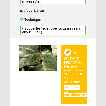
anti-insectes
est favorisé par
Technique
Pratiquer les techniques culturales sans
labour (TCSL)
EN
COURS DE
RÉDACTION
Dernière
modification
:
18/05/2018
Voir les
contributeurs
Proposer
un
enrichissement