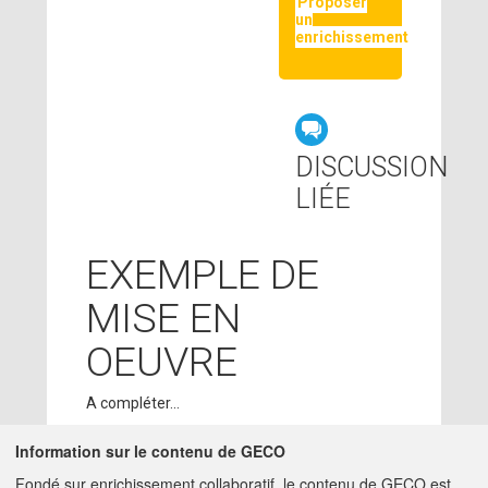
Proposer
un
enrichissement
DISCUSSION
LIÉE
EXEMPLE DE
MISE EN
OEUVRE
A compléter...
Information sur le contenu de GECO
CONTRIBUTEURS
Fondé sur enrichissement collaboratif, le contenu de GECO est