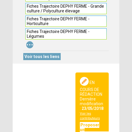
Fiches Trajectoire DEPHY FERME - Grande
culture / Polyculture élevage
Fiches Trajectoire DEPHY FERME -
Horticulture
Fiches Trajectoire DEPHY FERME -
Légumes
...
Voir tous les liens
EN
COURS DE
RÉDACTION
Dernière
modification
:
23/05/2018
Voir les
contributeurs
Proposer
un