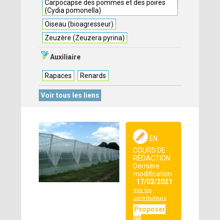
Carpocapse des pommes et des poires
(Cydia pomonella)
Oiseau (bioagresseur)
Zeuzère (Zeuzera pyrina)
Auxiliaire
Rapaces
Renards
Voir tous les liens
EN
COURS DE
RÉDACTION
Dernière
modification
:
17/03/2021
Voir les
contributeurs
Proposer
un