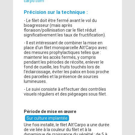
carpo.com
Précision sur la technique :
- Le filet doit être fermé avant le vol du
bioagresseur (mais après
floraison/pollinisation car le filet réduit
significativement les taux de fructification).
- Il est intéressant de combiner la mise en
place d'un filet monoparcelle Alt'Carpo avec
des mesures prophylactiques telles que :
maintenir les accès fermés, y compris
pendant les périodes de récolte, enlever le
fond de cueille, les fruits touchés lors de
l’éclaircissage, éviter les palox en bois proche
des parcelles et la présence de sources
lumineuses.
- Le suivi consiste à effectuer des contrôles
visuels réguliers et des piégeages sous filet.
Période de mise en œuvre
Sur culture implantée
Une fois installé, le filet Alt'Carpo a une durée
de vie liée à la couleur du filet et à la
dynamique de croissance du végétal : de 5 à