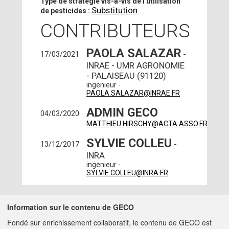
Type de stratégie vis-à-vis de l'utilisation
Substitution
de pesticides :
CONTRIBUTEURS
PAOLA SALAZAR
-
17/03/2021
INRAE - UMR AGRONOMIE
- PALAISEAU (91120)
ingenieur -
PAOLA.SALAZAR@INRAE.FR
ADMIN GECO
04/03/2020
MATTHIEU.HIRSCHY@ACTA.ASSO.FR
SYLVIE COLLEU
-
13/12/2017
INRA
ingenieur -
SYLVIE.COLLEU@INRA.FR
A PROPOS DE GECO
AIDE
Information sur le contenu de GECO
Fondé sur enrichissement collaboratif, le contenu de GECO est