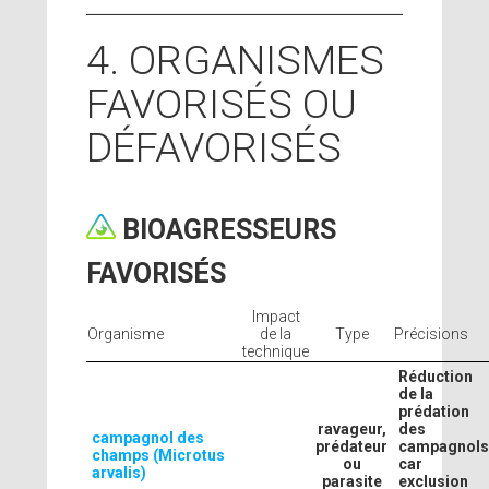
4. ORGANISMES
FAVORISÉS OU
DÉFAVORISÉS
BIOAGRESSEURS
FAVORISÉS
Impact
Organisme
de la
Type
Précisions
technique
Réduction
de la
prédation
ravageur,
des
campagnol des
prédateur
campagnol
champs (Microtus
ou
car
arvalis)
parasite
exclusion