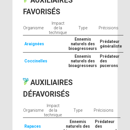
AUXILIAIRES
FAVORISÉS
Impact
Organisme
de la
Type
Précisions
technique
Ennemis
Prédateur
Araignées
naturels des
généraliste
bioagresseurs
Ennemis
Prédateur
Coccinelles
naturels des
des
bioagresseurs
pucerons
AUXILIAIRES
DÉFAVORISÉS
Impact
Organisme
de la
Type
Précisions
technique
Ennemis
Prédateur
Rapaces
naturels des
des