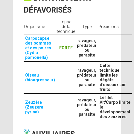
DÉFAVORISÉS
Impact
Organisme
de la
Type
Précisions
technique
Carpocapse
ravageur,
des pommes
prédateur
et des poires
FORTE
ou
(Cydia
parasite
pomonella)
Cette
ravageur,
technique
Oiseau
prédateur
limite les
(bioagresseur)
ou
dégâts
parasite
d'oiseaux sur
fruits
Le filet
ravageur,
Zeuzère
Alt'Carpo limite
prédateur
(Zeuzera
le
ou
pyrina)
développement
parasite
des zeuzères