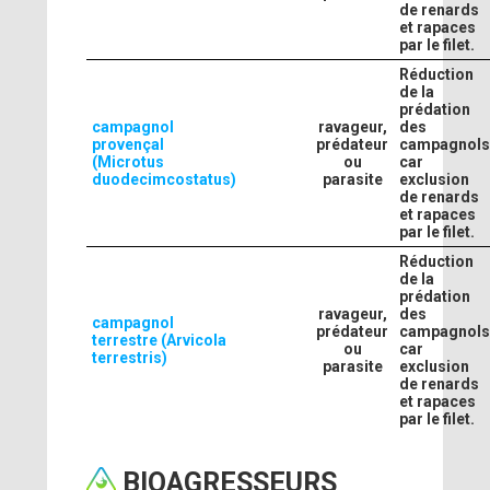
de renards
et rapaces
par le filet.
Réduction
de la
prédation
campagnol
ravageur,
des
provençal
prédateur
campagnol
(Microtus
ou
car
duodecimcostatus)
parasite
exclusion
de renards
et rapaces
par le filet.
Réduction
de la
prédation
ravageur,
des
campagnol
prédateur
campagnol
terrestre (Arvicola
ou
car
terrestris)
parasite
exclusion
de renards
et rapaces
par le filet.
BIOAGRESSEURS