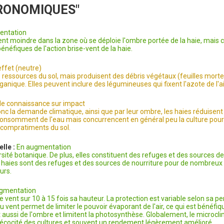
GRONOMIQUES"
entation
t moindre dans la zone où se déploie l'ombre portée de la haie, mais c
néfiques de l'action brise-vent de la haie.
effet (neutre)
essources du sol, mais produisent des débris végétaux (feuilles morte
ganique. Elles peuvent inclure des légumineuses qui fixent l'azote de l'ai
de connaissance sur impact
onc la demande climatique, ainsi que par leur ombre, les haies réduisent 
s consomment de l'eau mais concurrencent en général peu la culture pour
 compratiments du sol.
elle :
En augmentation
ersité botanique. De plus, elles constituent des refuges et des sources d
haies sont des refuges et des sources de nourriture pour de nombre
eurs.
gmentation
se vent sur 10 à 15 fois sa hauteur. La protection est variable selon sa p
 vent permet de limiter le pouvoir évaporant de l'air, ce qui est bénéfiq
t aussi de l'ombre et limitent la photosynthèse. Globalement, le microcli
écocité des cultures et souvent un rendement légèrement amélioré.