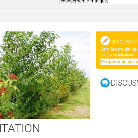
changement climatique)
EN COURS DE
Dernière modificati
Voir les contributeurs
Proposer un enri
DISCUS
NTATION