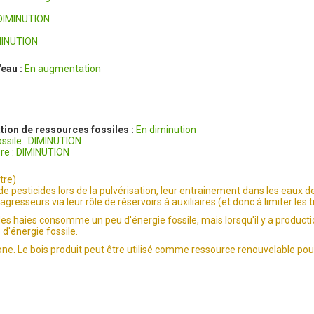
 DIMINUTION
IMINUTION
'eau :
En augmentation
tion de ressources fossiles :
En diminution
ssile : DIMINUTION
e : DIMINUTION
tre)
 de pesticides lors de la pulvérisation, leur entrainement dans les eaux 
agresseurs via leur rôle de réservoirs à auxiliaires (et donc à limiter les 
en des haies consomme un peu d'énergie fossile, mais lorsqu'il y a produc
d'énergie fossile.
one. Le bois produit peut être utilisé comme ressource renouvelable po