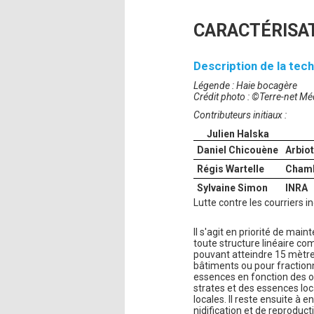
CARACTÉRISAT
Description de la tech
Légende : Haie bocagère
Crédit photo : ©Terre-net Mé
Contributeurs initiaux :
Julien Halska
Daniel Chicouène
Arbio
Régis Wartelle
Chamb
Sylvaine Simon
INRA
Lutte contre les courriers i
Il s'agit en priorité de mai
toute structure linéaire co
pouvant atteindre 15 mètres
bâtiments ou pour fractionne
essences en fonction des o
strates et des essences loc
locales. Il reste ensuite à 
nidification et de reproduct