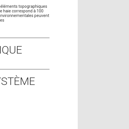
es éléments topographiques
de haie correspond à 100
-environnementales peuvent
res
IQUE
SYSTÈME