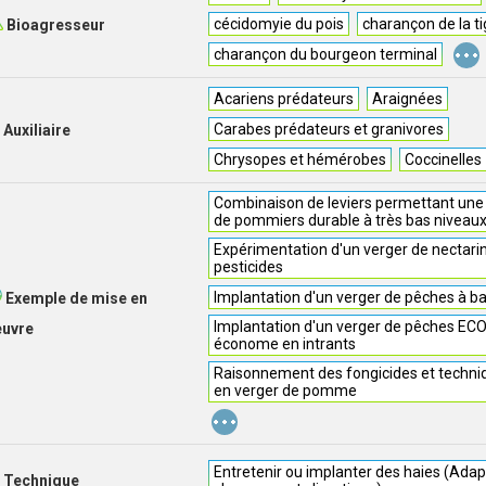
cécidomyie du pois
charançon de la t
Bioagresseur
...
charançon du bourgeon terminal
Acariens prédateurs
Araignées
Carabes prédateurs et granivores
Auxiliaire
Chrysopes et hémérobes
Coccinelles
Combinaison de leviers permettant une
de pommiers durable à très bas niveaux 
Expérimentation d'un verger de nectar
pesticides
Implantation d'un verger de pêches à ba
Exemple de mise en
Implantation d'un verger de pêches EC
euvre
économe en intrants
Raisonnement des fongicides et techniq
en verger de pomme
...
Entretenir ou implanter des haies (Adap
Technique