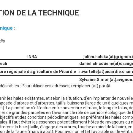
ION DE LA TECHNIQUE
nique :
dia
INRA
julien.halska(at)grignon.i
tech
daniel.chicouene(at)orange
re régionale d'agriculture de Picardie
r.wartelle(at)picardie.cham
Sylvaine.Simon(at)avignon.
ndésirables : Pour utiliser ces adresses, remplacer (at) par @
ntenir les haies existantes, et selon la situation, d'en implanter de nouvel
mposée d'arbres et d'arbustes, taillis, buissons (large de un à quelques 
). La plantation s'effectue entre novembre et mars, le long de talus, 
r de grandes parcelles en favorisant le rôle de corridor écologique de la 
bjectifs et des conditions pédoclimatiques, en préférant les haies comp
ales. Il faut éviter les essences potentiellement hôtes de ravageurs ou 
entretenir la haie (taille, élagage des arbres, fauche au pied de la haie), 
ion de la faune (mars à août). Pour avoir un effet favorable sur le vent, 