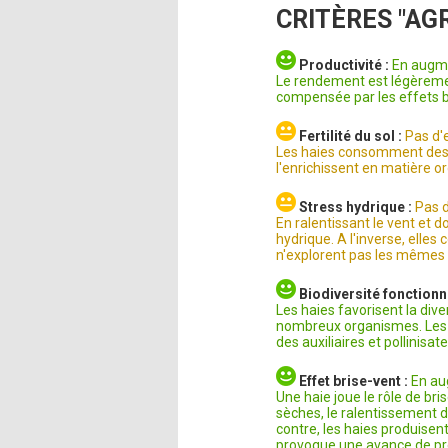
CRITÈRES "A
Productivité :
En augm
Le rendement est légèremen
compensée par les effets bé
Fertilité du sol :
Pas d'
Les haies consomment des r
l'enrichissent en matière or
Stress hydrique :
Pas 
En ralentissant le vent et d
hydrique. A l'inverse, elle
n'explorent pas les mêmes
Biodiversité fonctionn
Les haies favorisent la div
nombreux organismes. Les 
des auxiliaires et pollinisat
Effet brise-vent :
En au
Une haie joue le rôle de bri
sèches, le ralentissement du
contre, les haies produisen
provoque une avance de pr