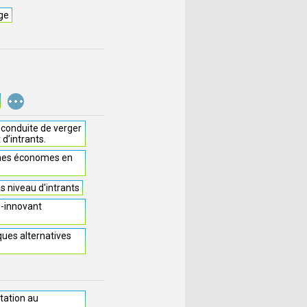
ige
...
 conduite de verger
d’intrants.
ines économes en
s niveau d'intrants
O-innovant
ues alternatives
tation au