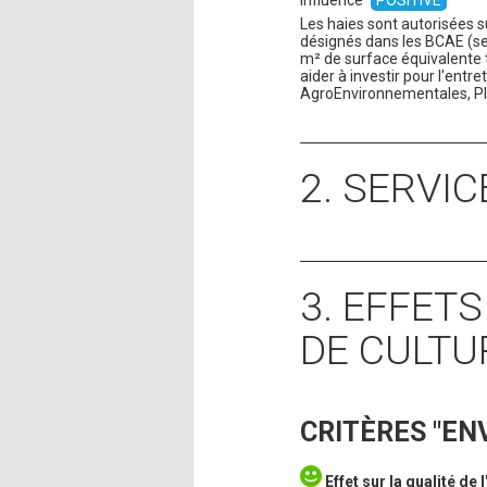
Influence
POSITIVE
Les haies sont autorisées 
désignés dans les BCAE (se
m² de surface équivalente
aider à investir pour l'ent
AgroEnvironnementales, P
2. SERVI
3. EFFET
DE CULTU
CRITÈRES "E
Effet sur la qualité de l