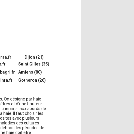
nra.fr
Dijon (21)
.fr
Saint Gilles (35)
bagri.fr
Amiens (80)
inra.fr
Gotheron (26)
les. On désigne par haie
mêtres et d'une hauteur
de chemins, aux abords de
haie. Il faut choisir les
osites avec plusieurs
maladies des cultures
en dehors des périodes de
une haie doit être