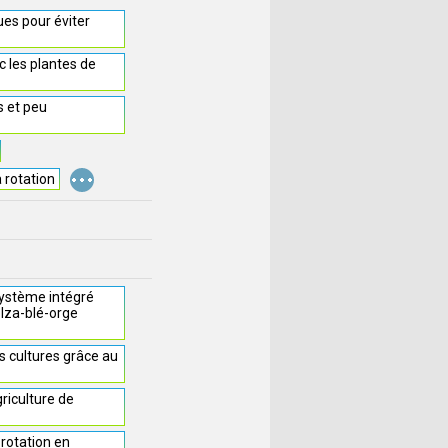
ues pour éviter
 les plantes de
s et peu
...
a rotation
ystème intégré
olza-blé-orge
 cultures grâce au
griculture de
 rotation en