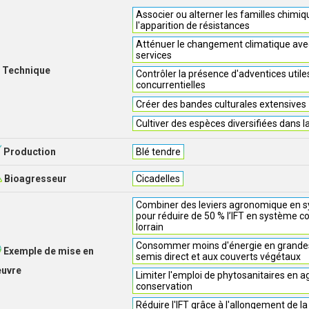
Associer ou alterner les familles chimiq
l'apparition de résistances
Atténuer le changement climatique avec
services
Technique
Contrôler la présence d'adventices utile
concurrentielles
Créer des bandes culturales extensives
Cultiver des espèces diversifiées dans l
Production
Blé tendre
Bioagresseur
Cicadelles
Combiner des leviers agronomique en s
pour réduire de 50 % l’IFT en système c
lorrain
Consommer moins d'énergie en grandes
Exemple de mise en
semis direct et aux couverts végétaux
euvre
Limiter l'emploi de phytosanitaires en a
conservation
Réduire l'IFT grâce à l'allongement de la