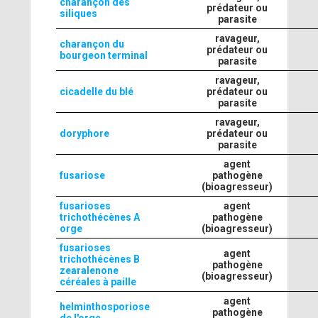
charançon des
prédateur ou
siliques
parasite
ravageur,
charançon du
prédateur ou
bourgeon terminal
parasite
ravageur,
cicadelle du blé
prédateur ou
parasite
ravageur,
doryphore
prédateur ou
parasite
agent
fusariose
pathogène
(bioagresseur)
fusarioses
agent
trichothécènes A
pathogène
orge
(bioagresseur)
fusarioses
agent
trichothécènes B
pathogène
zearalenone
(bioagresseur)
céréales à paille
agent
helminthosporiose
pathogène