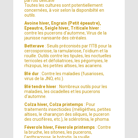
parfois délicate
Toutes les cultures sont potentiellement
concernées, à voir selon la disponibilté en
outils.
Avoine hiver, Engrain (Petit épeautre),
Epeautre, Seigle hiver, Triticale hiver
:
contre les pucerons d'automne, Virus de la
jaunisse nanisante des céréales.
Betterave
: Seuils préconisés par l'ITB pour la
cercosporiose, la ramulariose, l'oïdium et la
rouille. Outils contre les tipules, les noctuelles
terricoles et défoliatrices, les pégomyies, le
rhizopus, les petites altises, les acariens.
Blé dur
: Contre les maladies (fusarioses,
virus de la JNO, etc.).
Blé tendre hiver
: Nombreux outils pour les
maladies, les cicadelles et les pucerons
d'automne.
Colza hiver, Colza printemps
: Pour
traitements insecticides (méligèthes, petites
altises, le charançon des siliques, le puceron
des crucifères, etc.), le sclérotinia, le phoma.
Féverole hiver, Féverole printemps
: Contre
la bruche, les sitones, les pucerons,
l'anthracnose, le botrytis, la rouille.