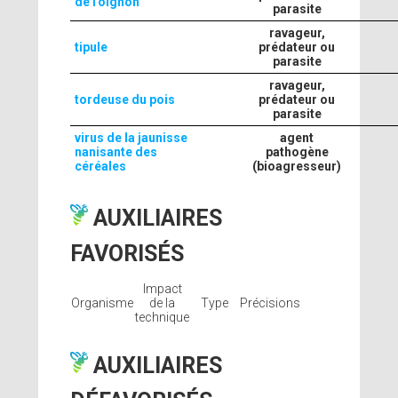
de l'oignon
parasite
ravageur,
tipule
prédateur ou
parasite
ravageur,
tordeuse du pois
prédateur ou
parasite
virus de la jaunisse
agent
nanisante des
pathogène
céréales
(bioagresseur)
AUXILIAIRES
FAVORISÉS
Impact
Organisme
de la
Type
Précisions
technique
AUXILIAIRES