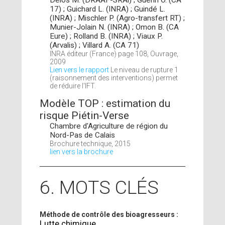
Delos M. (DRAAF-SRAl) ; Guérin O. (CA
17) ; Guichard L. (INRA) ; Guindé L.
(INRA) ; Mischler P. (Agro-transfert RT) ;
Munier-Jolain N. (INRA) ; Omon B. (CA
Eure) ; Rolland B. (INRA) ; Viaux P.
(Arvalis) ; Villard A. (CA 71)
INRA éditeur (France) page 108, Ouvrage,
2009
Lien vers le rapport
Le niveau de rupture 1
(raisonnement des interventions) permet
de réduire l'IFT.
Modèle TOP : estimation du
risque Piétin-Verse
Chambre d'Agriculture de région du
Nord-Pas de Calais
Brochure technique, 2015
lien vers la brochure
6. MOTS CLÉS
Méthode de contrôle des bioagresseurs :
Lutte chimique