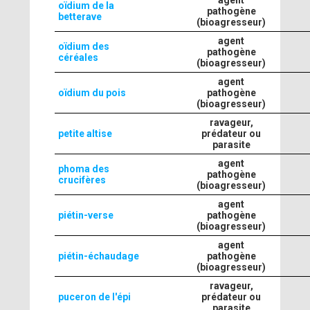
agent
oïdium de la
pathogène
betterave
(bioagresseur)
agent
oïdium des
pathogène
céréales
(bioagresseur)
agent
oïdium du pois
pathogène
(bioagresseur)
ravageur,
petite altise
prédateur ou
parasite
agent
phoma des
pathogène
crucifères
(bioagresseur)
agent
piétin-verse
pathogène
(bioagresseur)
agent
piétin-échaudage
pathogène
(bioagresseur)
ravageur,
puceron de l'épi
prédateur ou
parasite