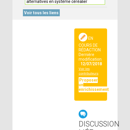
alternatives en système céréalier
Voir tous les liens
EN
COURS DE
RÉDACTION
Dernière
modification
:
12/07/2018
Voir les
contributeurs
Proposer
un
enrichissement
DISCUSSION