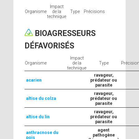
Impact
Organisme
de la
Type
Précisions
technique
BIOAGRESSEURS
DÉFAVORISÉS
Impact
Organisme
de la
Type
Précisio
technique
ravageur,
acarien
prédateur ou
parasite
ravageur,
altise du colza
prédateur ou
parasite
ravageur,
altise du lin
prédateur ou
parasite
agent
anthracnose du
pathogène
pois