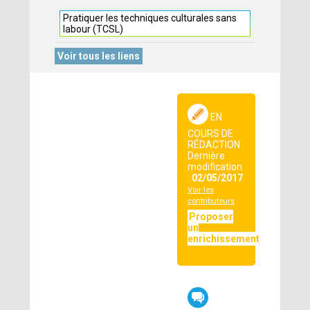
Pratiquer les techniques culturales sans
labour (TCSL)
Voir tous les liens
EN
COURS DE
RÉDACTION
Dernière
modification
:
02/05/2017
Voir les
contributeurs
Proposer
un
enrichissement