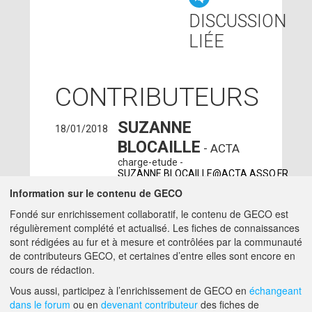
DISCUSSION
LIÉE
CONTRIBUTEURS
SUZANNE
18/01/2018
BLOCAILLE
- ACTA
charge-etude -
SUZANNE.BLOCAILLE@ACTA.ASSO.FR
Information sur le contenu de GECO
SÉBASTIEN
25/10/2017
Fondé sur enrichissement collaboratif, le contenu de GECO est
PICAULT
- CTIFL -
régulièrement complété et actualisé. Les fiches de connaissances
CARQUEFOU (44470)
sont rédigées au fur et à mesure et contrôlées par la communauté
ingenieur -
PICAULT@CTIFL.FR
de contributeurs GECO, et certaines d’entre elles sont encore en
cours de rédaction.
A PROPOS DE GECO
AIDE
Vous aussi, participez à l’enrichissement de GECO en
échangeant
dans le forum
ou en
devenant contributeur
des fiches de