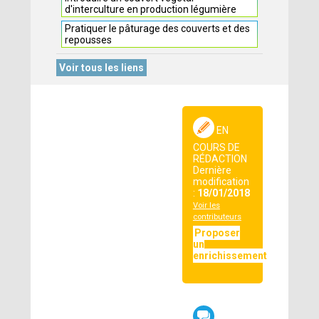
d'interculture en production légumière
Pratiquer le pâturage des couverts et des
repousses
Voir tous les liens
EN
COURS DE
RÉDACTION
Dernière
modification
:
18/01/2018
Voir les
contributeurs
Proposer
un
enrichissement