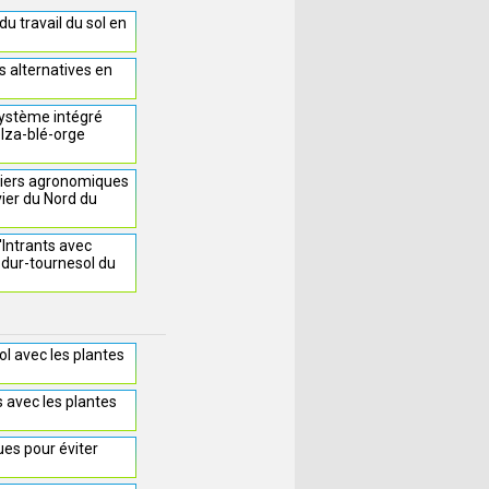
u travail du sol en
s alternatives en
ystème intégré
olza-blé-orge
leviers agronomiques
vier du Nord du
'Intrants avec
 dur-tournesol du
sol avec les plantes
s avec les plantes
ues pour éviter