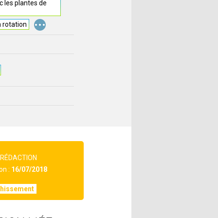
 les plantes de
...
a rotation
 RÉDACTION
on :
16/07/2018
chissement