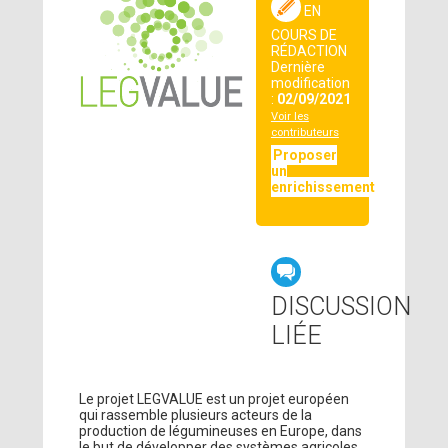
EN
COURS DE
RÉDACTION
Dernière
modification
:
02/09/2021
Voir les
contributeurs
Proposer
un
enrichissement
DISCUSSION
LIÉE
Le projet LEGVALUE est un projet européen
qui rassemble plusieurs acteurs de la
production de légumineuses en Europe, dans
le but de développer des systèmes agricoles