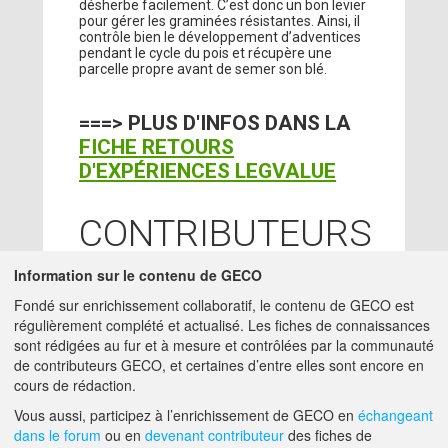
désherbe facilement. C’est donc un bon levier
pour gérer les graminées résistantes. Ainsi, il
contrôle bien le développement d’adventices
pendant le cycle du pois et récupère une
parcelle propre avant de semer son blé.
===> PLUS D'INFOS DANS LA
FICHE RETOURS
D'EXPÉRIENCES LEGVALUE
CONTRIBUTEURS
LOUIS BOURDIN
Information sur le contenu de GECO
-
02/09/2021
INRAE - THIVERVAL
Fondé sur enrichissement collaboratif, le contenu de GECO est
GRIGNON (78850)
régulièrement complété et actualisé. Les fiches de connaissances
ingenieur -
sont rédigées au fur et à mesure et contrôlées par la communauté
LOUIS.BOURDIN@INRAE.FR
de contributeurs GECO, et certaines d’entre elles sont encore en
cours de rédaction.
A PROPOS DE GECO
AIDE
Vous aussi, participez à l’enrichissement de GECO en
échangeant
dans le forum
ou en
devenant contributeur
des fiches de