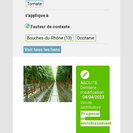
Tomate
s'applique à
Facteur de contexte
Bouches-du-Rhône (13)
Occitanie
Voir tous les liens
ABOUTIE
Dernière
modification
:
04/04/2023
Voir les
contributeurs
Proposer
un
enrichissement