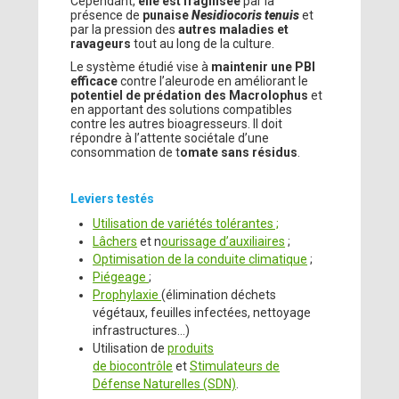
Cependant,
elle est fragilisée
par la
présence de
punaise
Nesidiocoris tenuis
et
par la pression des
autres maladies et
ravageurs
tout au long de la culture.
Le système étudié vise à
maintenir une PBI
efficace
contre l’aleurode en améliorant le
potentiel de prédation des Macrolophus
et
en apportant des solutions compatibles
contre les autres bioagresseurs. Il doit
répondre à l’attente sociétale d’une
consommation de t
omate sans résidus
.
Leviers testés
Utilisation de variétés tolérantes ;
Lâchers
et n
ourissage d’auxiliaires
;
Optimisation de la conduite climatique
;
Piégeage
;
Prophylaxie
(élimination déchets
végétaux, feuilles infectées, nettoyage
infrastructures...)
Utilisation de
produits
de biocontrôle
et
Stimulateurs de
Défense Naturelles (SDN)
.