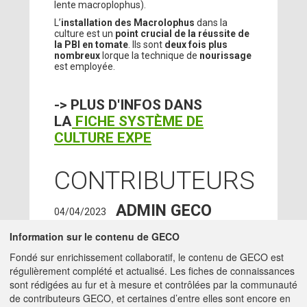
lente macroplophus).
L’
installation des Macrolophus
dans la
culture est un
point crucial de la réussite de
la PBI en tomate
. Ils sont
deux fois plus
nombreux
lorque la technique de
nourissage
est employée.
-> PLUS D'INFOS DANS
LA
FICHE SYSTÈME DE
CULTURE EXPE
CONTRIBUTEURS
ADMIN GECO
04/04/2023
MATTHIEU.HIRSCHY@ACTA.ASSO.FR
Information sur le contenu de GECO
LE BARS JORDAN
-
17/08/2020
Fondé sur enrichissement collaboratif, le contenu de GECO est
ACTA
régulièrement complété et actualisé. Les fiches de connaissances
charge-mission -
JORDAN.LE-
sont rédigées au fur et à mesure et contrôlées par la communauté
BARS@ACTA.ASSO.FR
de contributeurs GECO, et certaines d’entre elles sont encore en