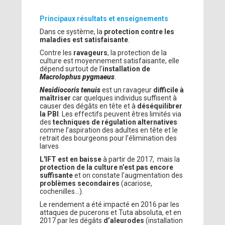
Principaux résultats et enseignements
Dans ce système, la
protection contre les
maladies est satisfaisante
.
Contre les
ravageurs
, la protection de la
culture est moyennement satisfaisante, elle
dépend surtout de l’
installation de
Macrolophus pygmaeus
.
Nesidiocoris tenuis
est un ravageur
difficile à
maîtriser
car quelques individus suffisent à
causer des dégâts en tête et à
déséquilibrer
la PBI
. Les effectifs peuvent êtres limités via
des
techniques de régulation alternatives
comme l’aspiration des adultes en tête et le
retrait des bourgeons pour l’élimination des
larves
L'IFT est en baisse
à partir de 2017, mais la
protection de la culture n’est pas encore
suffisante
et on constate l’augmentation des
problèmes secondaires
(acariose,
cochenilles…).
Le rendement a été impacté en 2016 par les
attaques de pucerons et Tuta absoluta, et en
2017 par les dégâts
d’aleurodes
(installation