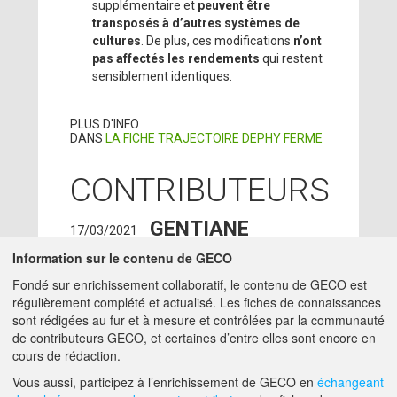
supplémentaire et
peuvent être
transposés à d’autres systèmes de
cultures
. De plus, ces modifications
n’ont
pas affectés les rendements
qui restent
sensiblement identiques.
PLUS D'INFO
DANS
LA FICHE TRAJECTOIRE DEPHY FERME
CONTRIBUTEURS
GENTIANE
17/03/2021
MAILLET
- INRAE -
Information sur le contenu de GECO
THIVERVAL GRIGNON
Fondé sur enrichissement collaboratif, le contenu de GECO est
(78850)
régulièrement complété et actualisé. Les fiches de connaissances
ingenieur -
sont rédigées au fur et à mesure et contrôlées par la communauté
GENTIANE.MAILLET@INRAE.FR
de contributeurs GECO, et certaines d’entre elles sont encore en
cours de rédaction.
A PROPOS DE GECO
AIDE
Vous aussi, participez à l’enrichissement de GECO en
échangeant