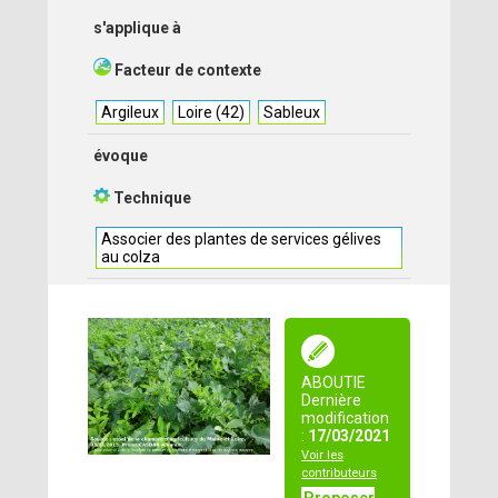
s'applique à
Facteur de contexte
Argileux
Loire (42)
Sableux
évoque
Technique
Associer des plantes de services gélives
au colza
ABOUTIE
Dernière
modification
:
17/03/2021
Voir les
contributeurs