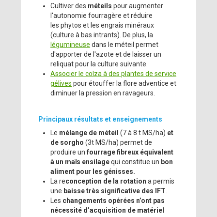
Cultiver des
méteils
pour augmenter
l'autonomie fourragère et réduire
les phytos et les engrais minéraux
(culture à bas intrants). De plus, la
légumineuse
dans le méteil permet
d'apporter de l'azote et de laisser un
reliquat pour la culture suivante.
Associer le colza à des plantes de service
gélives
pour étouffer la flore adventice et
diminuer la pression en ravageurs.
Principaux résultats et enseignements
Le
mélange de méteil
(7 à 8 t MS/ha)
et
de sorgho
(3t MS/ha) permet de
produire un
fourrage fibreux
équivalent
à un maïs ensilage
qui constitue un
bon
aliment pour les génisses.
La re
conception de la rotation
a permis
une
baisse très significative des IFT
.
Les
changements opérées n’ont pas
nécessité d’acquisition de matériel