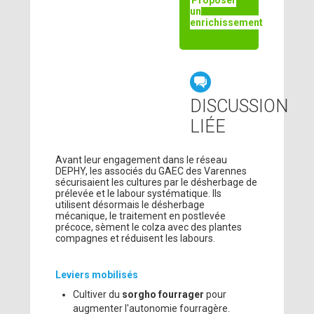
Proposer
un
enrichissement
DISCUSSION
LIÉE
Avant leur engagement dans le réseau
DEPHY, les associés du GAEC des Varennes
sécurisaient les cultures par le désherbage de
prélevée et le labour systématique. Ils
utilisent désormais le désherbage
mécanique, le traitement en postlevée
précoce, sèment le colza avec des plantes
compagnes et réduisent les labours.
Leviers mobilisés
Cultiver du
sorgho fourrager
pour
augmenter l'autonomie fourragère.