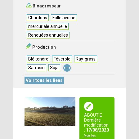
Bioagresseur
Chardons
Folle avoine
mercuriale annuelle
Renouées annuelles
Production
Blé tendre
Féverole
Ray-grass
...
Sarrasin
Soja
Voir tous les liens
ABOUTIE
Dernière
modification
:
17/08/2020
Voir les