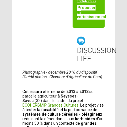
contributeurs
Proposer
un
enrichissement
DISCUSSION
LIÉE
Photographie - décembre 2016 du dispositif
(Crédit photos : Chambre d’Agriculture du Gers).
Cet essai a été mené de
2013 à 2018
sur
parcelle agriculteur à
Seysses-
Saves
(32)
dans le
cadre du projet
ECOHERBMIP Grandes Cultures
. Le projet vise
à tester la faisabilité et la performance de
systèmes de culture céréales - oléagineux
réduisant la dépendance aux
herbicides
d'au
moins 50 % dans un contexte de
grandes