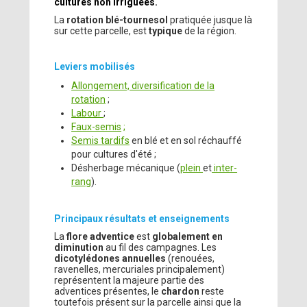
cultures non irriguées.
La
rotation blé-tournesol
pratiquée jusque là
sur cette parcelle, est
typique
de la région.
Leviers mobilisés
Allongement, diversification de la
rotation
;
Labour
;
Faux-semis
;
Semis tardifs
en blé et en sol réchauffé
pour cultures d'été ;
Désherbage mécanique (
plein
et
inter-
rang
).
Principaux résultats et enseignements
La
flore adventice
est
globalement en
diminution
au fil des campagnes. Les
dicotylédones annuelles
(renouées,
ravenelles, mercuriales principalement)
représentent la majeure partie des
adventices présentes, le
chardon
reste
toutefois présent sur la parcelle ainsi que la