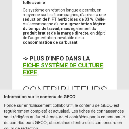
folle avoine
.
Ce système en rotation longue a permis, en
moyenne sur les 4 campagnes, d’arriver à une
réduction de l’IFT herbicides de 33 %.
Celle-
ci s’accompagne d’une
augmentation légère
du temps de travail
, mais également du
produit brut et de la marge directe
, en dépit
de l’augmentation inévitable de la
consommation de carburant
.
-> PLUS D'INFO DANS LA
FICHE SYSTÈME DE CULTURE
EXPE
CONTRIBUTEURS
Information sur le contenu de GECO
LE BARS JORDAN
-
17/08/2020
Fondé sur enrichissement collaboratif, le contenu de GECO est
ACTA
régulièrement complété et actualisé. Les fiches de connaissances
charge-mission -
JORDAN.LE-
sont rédigées au fur et à mesure et contrôlées par la communauté
BARS@ACTA.ASSO.FR
de contributeurs GECO, et certaines d’entre elles sont encore en
cours de rédaction.