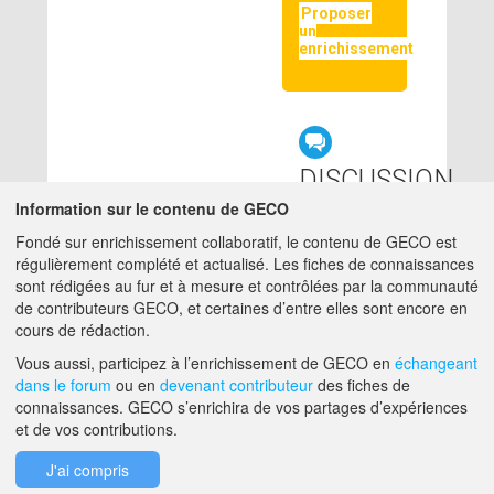
Proposer
un
enrichissement
DISCUSSION
LIÉE
Information sur le contenu de GECO
Fondé sur enrichissement collaboratif, le contenu de GECO est
régulièrement complété et actualisé. Les fiches de connaissances
null
sont rédigées au fur et à mesure et contrôlées par la communauté
de contributeurs GECO, et certaines d’entre elles sont encore en
cours de rédaction.
A PROPOS DE GECO
AIDE
Vous aussi, participez à l’enrichissement de GECO en
échangeant
dans le forum
ou en
devenant contributeur
des fiches de
connaissances. GECO s’enrichira de vos partages d’expériences
et de vos contributions.
F.A.Q.
NOUS CONTACTER
J'ai compris