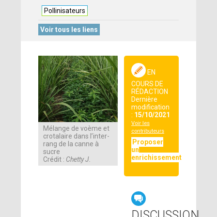
Pollinisateurs
Voir tous les liens
EN
COURS DE
RÉDACTION
Dernière
modification
:
15/10/2021
Voir les
Mélange de voème et
contributeurs
crotalaire dans l’inter-
Proposer
rang de la canne à
un
sucre
enrichissement
Crédit :
Chetty J.
DISCUSSION