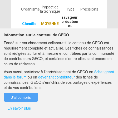
Impact de
Organisme
Type
Précisions
la technique
ravageur,
prédateur
Chenille
MOYENNE
ou
parasite
Information sur le contenu de GECO
Fondé sur enrichissement collaboratif, le contenu de GECO est
BIOAGRESSEURS
régulièrement complété et actualisé. Les fiches de connaissances
sont rédigées au fur et à mesure et contrôlées par la communauté
DÉFAVORISÉS
de contributeurs GECO, et certaines d’entre elles sont encore en
cours de rédaction.
Impact de
Organisme
Type
Précisions
la technique
Vous aussi, participez à l’enrichissement de GECO en
échangeant
dans le forum
ou en
devenant contributeur
des fiches de
ravageur,
prédateur
connaissances. GECO s’enrichira de vos partages d’expériences
Charançon
MOYENNE
ou
et de vos contributions.
parasite
Exceptées
J'ai compris
les lianes
adventices
MOYENNE
adventices
et les
En savoir plus
fataques
ravageur,