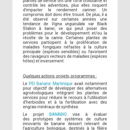
plantes de service ont une forte croissante et
contrôle les adventices, plus elles risquent
d’impacter le rendement cannier. Un
compromis doit donc être trouvé. De plus, il a
été observé sur certaines années une
tendance de
Vigna unguiculata
var Black
Stalion à lianer, ce qui peut poser des
problèmes pour le développement et/ou la
récolte de la canne. Certaines plantes de
services participent à la prolifération de
maladies fongiques néfastes à la culture
principale (espèces sensibles) ou favorisent
des ravageurs vecteurs de maladies (espèces
hôtes) et inversement.
Quelques actions, projets, programmes :
Le
PEI Banane Martinique
avait notamment
pour objectif de développer des alternatives
agroécologiques intégrant les plantes de
services pour réduire le recours à l’utilisation
d’herbicides et à la fertilisation avec des
engrais minéraux de synthèse.
Le projet
BANABIO
vise à évaluer
des prototypes de systèmes de culture
innovants de banane dessert relevant de
l’agriculture biologique, destinés à la filière