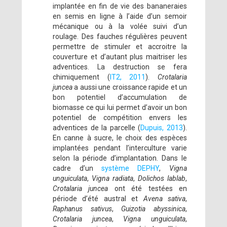
implantée en fin de vie des bananeraies
en semis en ligne à l’aide d’un semoir
mécanique ou à la volée suivi d’un
roulage. Des fauches régulières peuvent
permettre de stimuler et accroitre la
couverture et d’autant plus maitriser les
adventices. La destruction se fera
chimiquement (
IT2, 2011
).
Crotalaria
juncea
a aussi une croissance rapide et un
bon potentiel d’accumulation de
biomasse ce qui lui permet d’avoir un bon
potentiel de compétition envers les
adventices de la parcelle (
Dupuis, 2013
).
En canne à sucre, le choix des espèces
implantées pendant l’interculture varie
selon la période d’implantation. Dans le
cadre d’un
système DEPHY
,
Vigna
unguiculata
,
Vigna radiata
,
Dolichos lablab
,
Crotalaria juncea
ont été testées en
période d’été austral et
Avena sativa
,
Raphanus sativus
,
Guizotia abyssinica
,
Crotalaria juncea
,
Vigna unguiculata
,