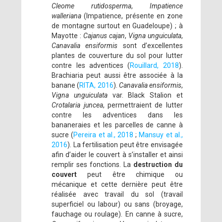
Cleome rutidosperma
,
Impatience
walleriana
(Impatience, présente en zone
de montagne surtout en Guadeloupe) ; à
Mayotte :
Cajanus cajan
,
Vigna unguiculata
,
Canavalia ensiformis
sont d’excellentes
plantes de couverture du sol pour lutter
contre les adventices (
Rouillard, 2018
).
Brachiaria peut aussi être associée à la
banane (
RITA, 2016
).
Canavalia ensiformis
,
Vigna unguiculata
var. Black Stalion et
Crotalaria juncea
, permettraient de lutter
contre les adventices dans les
bananeraies et les parcelles de canne à
sucre (
Pereira et al., 2018
;
Mansuy et al.,
2016
). La fertilisation peut être envisagée
afin d’aider le couvert à s’installer et ainsi
remplir ses fonctions. La
destruction du
couvert
peut être chimique ou
mécanique et cette dernière peut être
réalisée avec travail du sol (travail
superficiel ou labour) ou sans (broyage,
fauchage ou roulage). En canne à sucre,