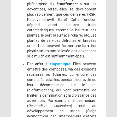
phénomène d’«
étouffement
» sur les
adventices, lorsqu'elles se développent
plus rapidement que ces dernières (RGR,
Relative Growth Rate). Cette fonction
dépend aussi d'autres traits
caractéristiques comme la hauteur des
plantes, le port, la surface foliaire, etc. Les
plantes de services détruites et laissées
en surface peuvent former une
barrière
physique
limitant la levée des adventices
si le mulch est suffisamment épais.
Par
effet
allélopathique
. Elles peuvent
émettre des composés, via des exsudats
racinaires ou foliaires, ou encore des
composés volatiles, pendant leur cycle ou
leur décomposition sur le sol
(biofumigation), qui vont permettre de
limiter la germination et la croissance des
adventices. Par exemple, le desmodium
(
Desmodium uncinatum
) nuit au
développement de striga (
Striga
hermonthica
), par l'intermédiaire d'effets