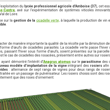
'exploitation du
lycée professionnel agricole d'Amboise (37
), cet es
re-Centre
, axé sur l'expérimentation de systèmes viticoles innovants
al de Loire.
se sur la
gestion de la
cicadelle verte,
à laquelle la production de vin 
ible
.
acter de manière importante la qualité de la récolte par la diminution 
orme d’œufs de cicadelles parasités. La cicadelle verte passe l'hiver 
es, passant l'hiver sous forme d’œufs, soient présentes sur la parcel
st le cas de cicadelles des rosacées, présentent entre autres sur rosier
 ayant démontré l’intérêt d
’
Anagrus atomus
sur le
parasitisme
des œ
uveau modèle d’implantation de la vigne
intégrant des
rosiers
afi
toïdes
: alternance de sept rangs de vignes pour deux rangs de rosier
traitée en un passage de pulvérisateur. Les rosiers choisis sont des ro
aitement que des roses d'ornement.