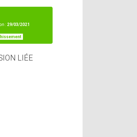
on :
29/03/2021
chissement
SION LIÉE