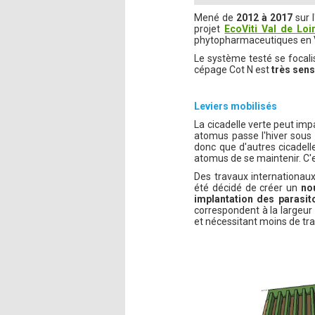
Mené de
2012 à 2017
sur l
projet
EcoViti Val de Loi
phytopharmaceutiques en V
Le système testé se focali
cépage Cot N est
très sens
Leviers mobilisés
La cicadelle verte peut imp
atomus passe l'hiver sous f
donc que d'autres cicadell
atomus de se maintenir. C'e
Des travaux internationaux
été décidé de créer un
no
implantation des parasi
correspondent à la largeur 
et nécessitant moins de tr