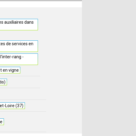
s auxiliaires dans
tes de services en
'inter-rang -
et en vigne
is)
et-Loire (37)
re