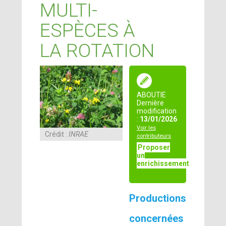
MULTI-
ESPÈCES À
LA ROTATION
ABOUTIE
Dernière
modification
:
13/01/2026
Voir les
Crédit :
INRAE
contributeurs
Proposer
un
enrichissement
Productions
concernées